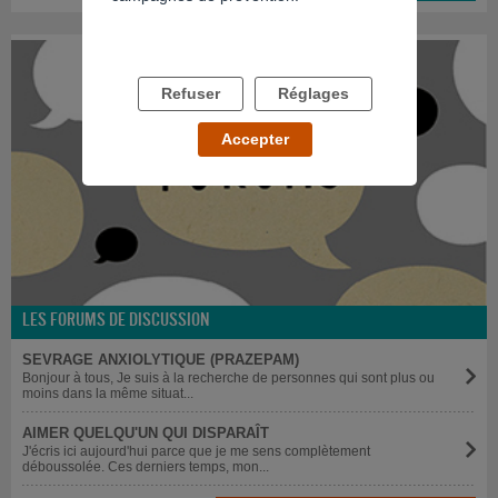
Refuser
Réglages
Accepter
LES FORUMS DE DISCUSSION
SEVRAGE ANXIOLYTIQUE (PRAZEPAM)
Bonjour à tous, Je suis à la recherche de personnes qui sont plus ou
moins dans la même situat...
AIMER QUELQU'UN QUI DISPARAÎT
J'écris ici aujourd'hui parce que je me sens complètement
déboussolée. Ces derniers temps, mon...