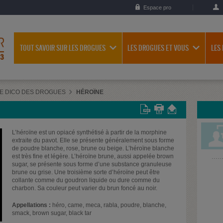
Espace pro
TOUT SAVOIR SUR LES DROGUES
LES DROGUES ET VOUS
LES
E DICO DES DROGUES
HÉROÏNE
L’héroïne est un opiacé synthétisé à partir de la morphine
extraite du pavot. Elle se présente généralement sous forme
de poudre blanche, rose, brune ou beige. L’héroïne blanche
est très fine et légère. L’héroïne brune, aussi appelée brown
sugar, se présente sous forme d’une substance granuleuse
brune ou grise. Une troisième sorte d’héroïne peut être
collante comme du goudron liquide ou dure comme du
charbon. Sa couleur peut varier du brun foncé au noir.
Appellations :
héro, came, meca, rabla, poudre, blanche,
smack, brown sugar, black tar