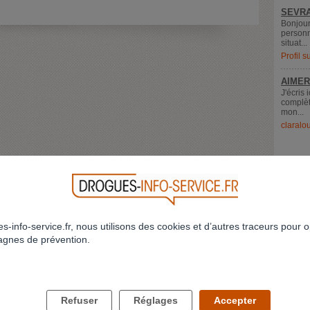
SEVRA
Bonjour
personn
situat...
Profil 
AIMER
J'écris 
complèt
mon...
claralo
s-info-service.fr, nous utilisons des cookies et d’autres traceurs pour o
gnes de prévention.
LES DROGUES ET VOUS
LES DROGUES ET VOS PROCHES
Refuser
Réglages
Accepter
Comment savoir si j'ai un problème ?
Comment parler des drogues à mes enfan