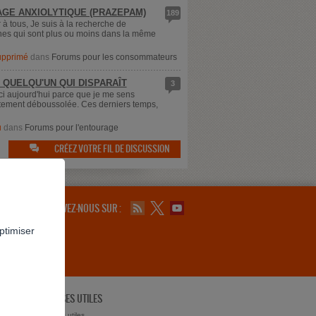
GE ANXIOLYTIQUE (PRAZEPAM)
189
 à tous, Je suis à la recherche de
es qui sont plus ou moins dans la même
supprimé
dans
Forums pour les consommateurs
 QUELQU'UN QUI DISPARAÎT
3
ici aujourd'hui parce que je me sens
ement déboussolée. Ces derniers temps,
u
dans
Forums pour l'entourage
CRÉEZ VOTRE FIL DE DISCUSSION

SUIVEZ-NOUS SUR :
ptimiser
ADRESSES UTILES
ts ?
Adresses utiles