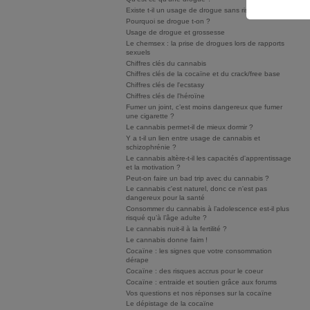
Existe t-il un usage de drogue sans risque ?
Pourquoi se drogue t-on ?
Usage de drogue et grossesse
Le chemsex : la prise de drogues lors de rapports
sexuels
Chiffres clés du cannabis
Chiffres clés de la cocaïne et du crack/free base
Chiffres clés de l'ecstasy
Chiffres clés de l'héroïne
Fumer un joint, c’est moins dangereux que fumer
une cigarette ?
Le cannabis permet-il de mieux dormir ?
Y a t-il un lien entre usage de cannabis et
schizophrénie ?
Le cannabis altère-t-il les capacités d'apprentissage
et la motivation ?
Peut-on faire un bad trip avec du cannabis ?
Le cannabis c'est naturel, donc ce n'est pas
dangereux pour la santé
Consommer du cannabis à l’adolescence est-il plus
risqué qu’à l’âge adulte ?
Le cannabis nuit-il à la fertilité ?
Le cannabis donne faim !
Cocaïne : les signes que votre consommation
dérape
Cocaïne : des risques accrus pour le coeur
Cocaïne : entraide et soutien grâce aux forums
Vos questions et nos réponses sur la cocaïne
Le dépistage de la cocaïne