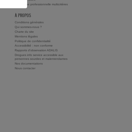
Recherche professionnelle multicritères
À PROPOS
Conditions générales
Qui sommes-nous ?
Charte du site
Mentions légales
Politique de confidentialité
Accessibilité : non conforme
Rapports d'observation ADALIS
Drogues info service accessible aux
personnes sourdes et malentendantes
Nos documentations
Nous contacter