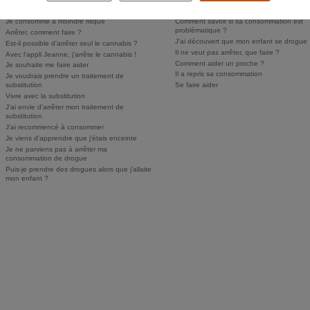
Personne ne sait, je n'ose pas en parler
Puis-je faire dépister mon enfant ?
Je consomme à moindre risque
Comment savoir si sa consommation est
problématique ?
Arrêter, comment faire ?
J'ai découvert que mon enfant se drogue
Est-il possible d'arrêter seul le cannabis ?
Il ne veut pas arrêter, que faire ?
Avec l'appli Jeanne, j'arrête le cannabis !
Comment aider un proche ?
Je souhaite me faire aider
Il a repris sa consommation
Je voudrais prendre un traitement de
substitution
Se faire aider
Vivre avec la substitution
J'ai envie d'arrêter mon traitement de
substitution
J'ai recommencé à consommer
Je viens d'apprendre que j'étais enceinte
Je ne parviens pas à arrêter ma
consommation de drogue
Puis-je prendre des drogues alors que j'allaite
mon enfant ?