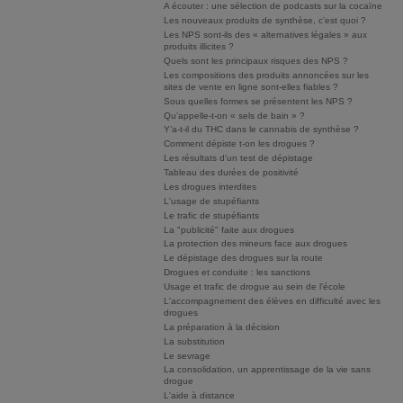
A écouter : une sélection de podcasts sur la cocaïne
Les nouveaux produits de synthèse, c’est quoi ?
Les NPS sont-ils des « alternatives légales » aux
produits illicites ?
Quels sont les principaux risques des NPS ?
Les compositions des produits annoncées sur les
sites de vente en ligne sont-elles fiables ?
Sous quelles formes se présentent les NPS ?
Qu’appelle-t-on « sels de bain » ?
Y’a-t-il du THC dans le cannabis de synthèse ?
Comment dépiste t-on les drogues ?
Les résultats d'un test de dépistage
Tableau des durées de positivité
Les drogues interdites
L'usage de stupéfiants
Le trafic de stupéfiants
La "publicité" faite aux drogues
La protection des mineurs face aux drogues
Le dépistage des drogues sur la route
Drogues et conduite : les sanctions
Usage et trafic de drogue au sein de l'école
L'accompagnement des élèves en difficulté avec les
drogues
La préparation à la décision
La substitution
Le sevrage
La consolidation, un apprentissage de la vie sans
drogue
L'aide à distance