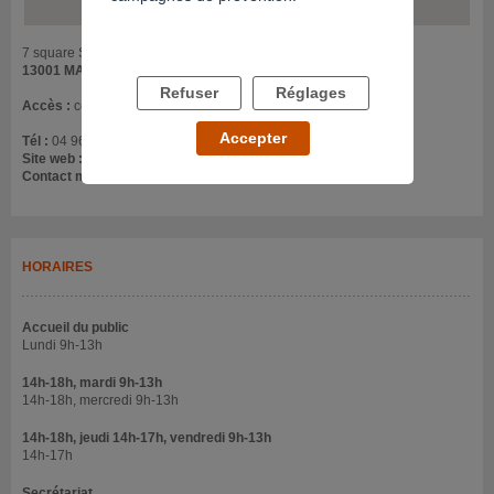
7 square Stalingrad
13001 MARSEILLE
Refuser
Réglages
Accès :
centre ville, métro ''Réformés''
Accepter
Tél :
04 96 11 57 66
Site web :
www.urlz.fr/uoZz
Contact mail :
lefilrouge@ad-med.fr
HORAIRES
Accueil du public
Lundi 9h-13h
14h-18h, mardi 9h-13h
14h-18h, mercredi 9h-13h
14h-18h, jeudi 14h-17h, vendredi 9h-13h
14h-17h
Secrétariat