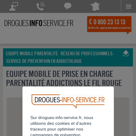
Menu
Drogues Info Service répond à vos questions
Drogues Info Service répond
Chattez avec
à vos appels 7 jours sur 7
Drogues Info Service
POSEZ VOTRE QUESTION
CONTACTEZ-NOUS
Chat indisponible
EQUIPE MOBILE PARENTALITÉ - RÉSEAU DE PROFESSIONNELS -
SERVICE DE PRÉVENTION EN ADDICTOLOGIE
EQUIPE MOBILE DE PRISE EN CHARGE
PARENTALITÉ ADDICTIONS LE FIL ROUGE
1
Sur drogues-info-service.fr, nous
utilisons des cookies et d’autres
traceurs pour optimiser nos
campagnes de prévention.