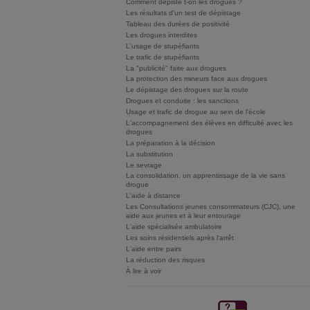
Comment dépiste t-on les drogues ?
Les résultats d'un test de dépistage
Tableau des durées de positivité
Les drogues interdites
L'usage de stupéfiants
Le trafic de stupéfiants
La "publicité" faite aux drogues
La protection des mineurs face aux drogues
Le dépistage des drogues sur la route
Drogues et conduite : les sanctions
Usage et trafic de drogue au sein de l'école
L'accompagnement des élèves en difficulté avec les
drogues
La préparation à la décision
La substitution
Le sevrage
La consolidation, un apprentissage de la vie sans
drogue
L'aide à distance
Les Consultations jeunes consommateurs (CJC), une
aide aux jeunes et à leur entourage
L'aide spécialisée ambulatoire
Les soins résidentiels après l'arrêt
L'aide entre pairs
La réduction des risques
À lire à voir