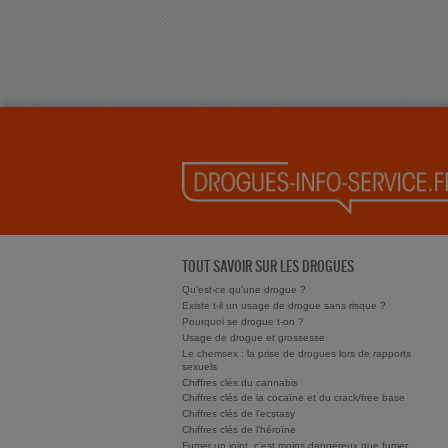
TOUT SAVOIR SUR LES DROGUES
Qu'est-ce qu'une drogue ?
Existe t-il un usage de drogue sans risque ?
Pourquoi se drogue t-on ?
Usage de drogue et grossesse
Le chemsex : la prise de drogues lors de rapports
sexuels
Chiffres clés du cannabis
Chiffres clés de la cocaïne et du crack/free base
Chiffres clés de l'ecstasy
Chiffres clés de l'héroïne
Fumer un joint, c’est moins dangereux que fumer