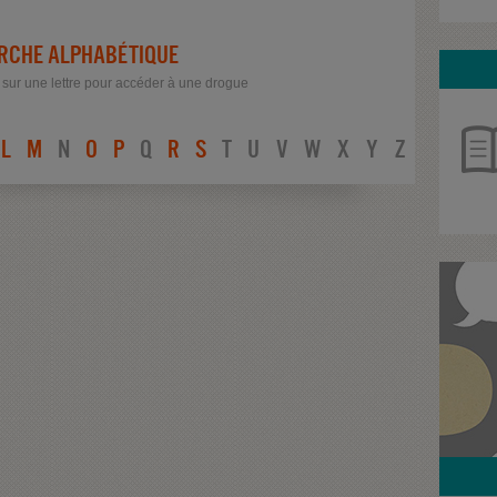
RCHE ALPHABÉTIQUE
 sur une lettre pour accéder à une drogue
L
M
N
O
P
Q
R
S
T
U
V
W
X
Y
Z