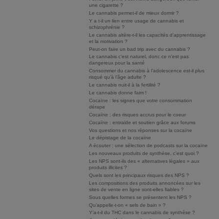
une cigarette ?
Le cannabis permet-il de mieux dormir ?
Y a t-il un lien entre usage de cannabis et
schizophrénie ?
Le cannabis altère-t-il les capacités d'apprentissage
et la motivation ?
Peut-on faire un bad trip avec du cannabis ?
Le cannabis c'est naturel, donc ce n'est pas
dangereux pour la santé
Consommer du cannabis à l’adolescence est-il plus
risqué qu’à l’âge adulte ?
Le cannabis nuit-il à la fertilité ?
Le cannabis donne faim !
Cocaïne : les signes que votre consommation
dérape
Cocaïne : des risques accrus pour le coeur
Cocaïne : entraide et soutien grâce aux forums
Vos questions et nos réponses sur la cocaïne
Le dépistage de la cocaïne
A écouter : une sélection de podcasts sur la cocaïne
Les nouveaux produits de synthèse, c’est quoi ?
Les NPS sont-ils des « alternatives légales » aux
produits illicites ?
Quels sont les principaux risques des NPS ?
Les compositions des produits annoncées sur les
sites de vente en ligne sont-elles fiables ?
Sous quelles formes se présentent les NPS ?
Qu’appelle-t-on « sels de bain » ?
Y’a-t-il du THC dans le cannabis de synthèse ?