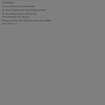
substitution
J'ai recommencé à consommer
Je viens d'apprendre que j'étais enceinte
Je ne parviens pas à arrêter ma
consommation de drogue
Puis-je prendre des drogues alors que j'allaite
mon enfant ?