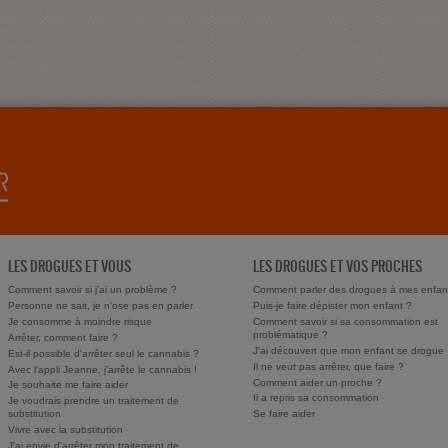
LES DROGUES ET VOUS
LES DROGUES ET VOS PROCHES
Comment savoir si j'ai un problème ?
Comment parler des drogues à mes enfan
Personne ne sait, je n'ose pas en parler
Puis-je faire dépister mon enfant ?
Je consomme à moindre risque
Comment savoir si sa consommation est
problématique ?
Arrêter, comment faire ?
J'ai découvert que mon enfant se drogue
Est-il possible d'arrêter seul le cannabis ?
Il ne veut pas arrêter, que faire ?
Avec l'appli Jeanne, j'arrête le cannabis !
Comment aider un proche ?
Je souhaite me faire aider
Il a repris sa consommation
Je voudrais prendre un traitement de
substitution
Se faire aider
Vivre avec la substitution
J'ai envie d'arrêter mon traitement de