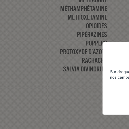
MÉTHAMPHÉTAMINE
MÉTHOXÉTAMINE
OPIOÏDES
PIPÉRAZINES
POPPERS
PROTOXYDE D’AZOTE
RACHACHA
SALVIA DIVINORUM
Sur drogue
nos campa