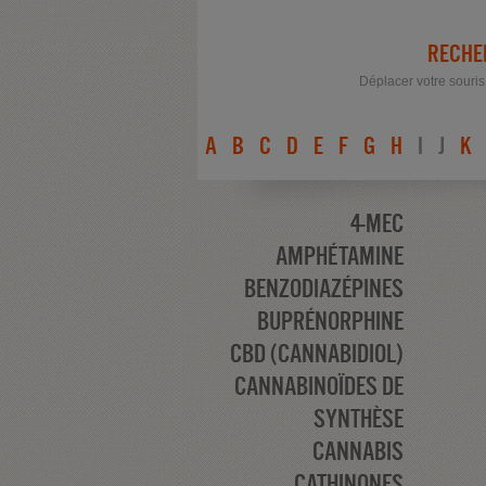
RECHE
Déplacer votre souris
A
B
C
D
E
F
G
H
I
J
K
4-MEC
AMPHÉTAMINE
BENZODIAZÉPINES
BUPRÉNORPHINE
CBD (CANNABIDIOL)
CANNABINOÏDES DE
SYNTHÈSE
CANNABIS
CATHINONES