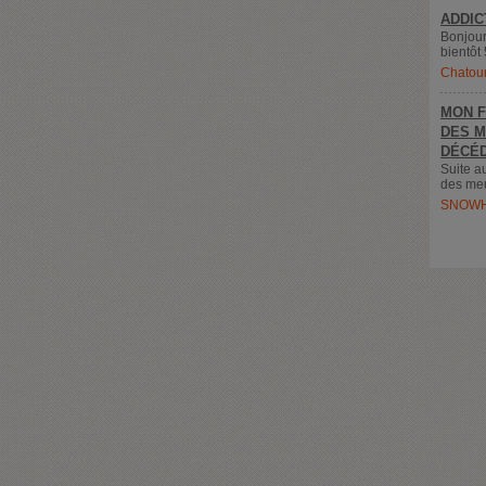
ADDIC
Bonjour
bientôt 
Chatou
MON F
DES M
DÉCÉD
Suite a
des meu
SNOWH