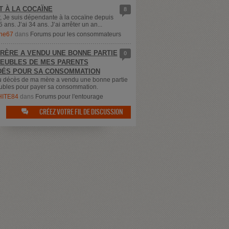
T À LA COCAÏNE
8
, Je suis dépendante à la cocaïne depuis
5 ans. J’ai 34 ans. J’ai arrêter un an...
ne67
dans
Forums pour les consommateurs
RÈRE A VENDU UNE BONNE PARTIE
0
EUBLES DE MES PARENTS
ÉS POUR SA CONSOMMATION
u décès de ma mère a vendu une bonne partie
bles pour payer sa consommation.
ITE84
dans
Forums pour l'entourage
CRÉEZ VOTRE FIL DE DISCUSSION
