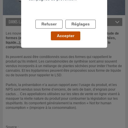
DANS LA MÊME RUBRIQUE
Refuser
Réglages
Les nouveaux produits de synthèse se présentent sous une
multitude de
Accepter
formes (encens, sels de bain, engrais, mélange de plantes séchées,
liquide...), mais les formes les plus courantes sont la poudre et le
comprimé.
Ils peuvent aussi être conditionnés sous des formes qui rappellent le
produit qu’ils imitent. Les cannabinoïdes de synthèse sont ainsi souvent
vendus incorporés à un mélange de plantes séchées pour imiter l’herbe de
cannabis. Et les tryptamines peuvent être proposées sous forme de liquide
ou de buvards pour rappeler le LSD.
Parfois, la présentation n’a aucun rapport avec l’usage du produit, et les
NPS sont vendus sous forme d’encens, de sels de bain, d’engrais pour
cactus… Ces appellations utilisées sur les sites de vente en ligne visent à
masquer la réelle nature du produit pour contourner la législation sur les
stupéfiants. Ils comportent généralement la mention « Not for human
consumption » (impropre à la consommation).
Source :