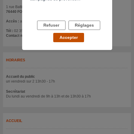
1 rue Battice
76440 FORGES LES EAUX
Accès :
au CMS
Refuser
Réglages
Tél :
02 35 92 82 58
Contact mail :
csapa@chbarentin.fr
Accepter
HORAIRES
Accueil du public
un vendredi sur 2 13h30 - 17h
Secrétariat
Du lundi au vendredi de 9h à 13h et de 13h30 à 17h
ACCUEIL