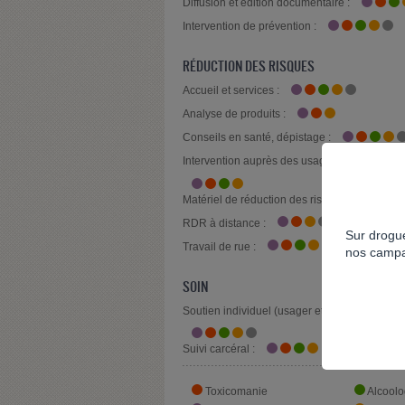
Diffusion et édition documentaire :
Intervention de prévention :
RÉDUCTION DES RISQUES
Accueil et services :
Analyse de produits :
Conseils en santé, dépistage :
Intervention auprès des usagers, milieu festif 
Matériel de réduction des risques :
RDR à distance :
Sur drogue
Travail de rue :
nos campa
SOIN
Soutien individuel (usager et/ou entourage) :
Suivi carcéral :
Toxicomanie
Alcoolo