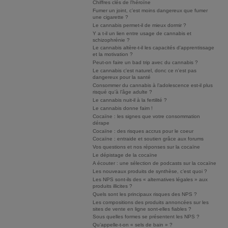
Chiffres clés de l'héroïne
Fumer un joint, c’est moins dangereux que fumer
une cigarette ?
Le cannabis permet-il de mieux dormir ?
Y a t-il un lien entre usage de cannabis et
schizophrénie ?
Le cannabis altère-t-il les capacités d'apprentissage
et la motivation ?
Peut-on faire un bad trip avec du cannabis ?
Le cannabis c'est naturel, donc ce n'est pas
dangereux pour la santé
Consommer du cannabis à l’adolescence est-il plus
risqué qu’à l’âge adulte ?
Le cannabis nuit-il à la fertilité ?
Le cannabis donne faim !
Cocaïne : les signes que votre consommation
dérape
Cocaïne : des risques accrus pour le coeur
Cocaïne : entraide et soutien grâce aux forums
Vos questions et nos réponses sur la cocaïne
Le dépistage de la cocaïne
A écouter : une sélection de podcasts sur la cocaïne
Les nouveaux produits de synthèse, c’est quoi ?
Les NPS sont-ils des « alternatives légales » aux
produits illicites ?
Quels sont les principaux risques des NPS ?
Les compositions des produits annoncées sur les
sites de vente en ligne sont-elles fiables ?
Sous quelles formes se présentent les NPS ?
Qu’appelle-t-on « sels de bain » ?