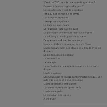
Y’a-t-il du THC dans le cannabis de synthèse ?
Comment dépiste t-on les drogues ?
Les résultats d'un test de dépistage
Tableau des durées de positivité
Les drogues interdites
L'usage de stupéfiants
Le trafic de stupéfiants
La "publicité" faite aux drogues
La protection des mineurs face aux drogues
Le dépistage des drogues sur la route
Drogues et conduite : les sanctions
Usage et trafic de drogue au sein de l'école
L'accompagnement des élèves en difficulté avec les
drogues
La préparation à la décision
La substitution
Le sevrage
La consolidation, un apprentissage de la vie sans
drogue
L'aide à distance
Les Consultations jeunes consommateurs (CJC), une
aide aux jeunes et à leur entourage
L'aide spécialisée ambulatoire
Les soins résidentiels après l'arrêt
L'aide entre pairs
La réduction des risques
À lire à voir