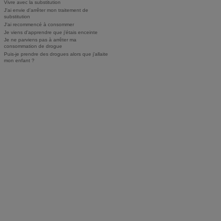
Vivre avec la substitution
J'ai envie d'arrêter mon traitement de
substitution
J'ai recommencé à consommer
Je viens d'apprendre que j'étais enceinte
Je ne parviens pas à arrêter ma
consommation de drogue
Puis-je prendre des drogues alors que j'allaite
mon enfant ?