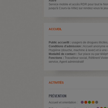
Autre
Service mobile et accès RDR pour tout le No
jusqu'à Cours-la-Ville) sur rendez-vous le je
ACCUEIL
Public accueilli :
usagers de drogues illicites
Conditions d'admission :
Accueil anonyme et g
l'hygiène (douche, machine à laver) et à une 
Modalité de contact :
Sur place ou par télép
Fonctions :
Travailleur social, Référent Viole
service, Agent administratif
ACTIVITÉS
PRÉVENTION
Accueil et orientation :