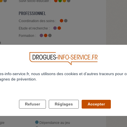
Suivi socio-éducatif :
PROFESSIONNEL
Coordination des soins :
Etude et recherche :
Formation :
:
s-info-service.fr, nous utilisons des cookies et d’autres traceurs pour o
gnes de prévention.
Refuser
Réglages
Accepter
gie
Dépendance au jeu