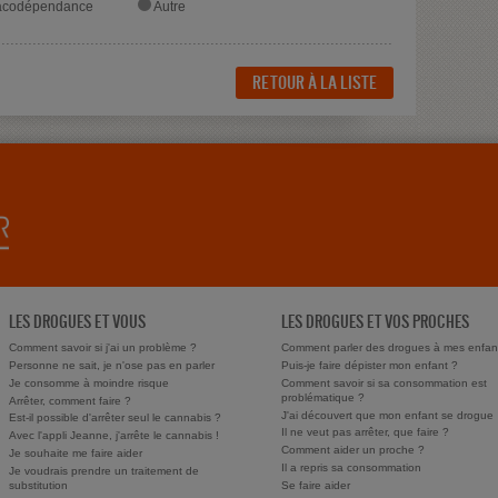
codépendance
Autre
RETOUR À LA LISTE
LES DROGUES ET VOUS
LES DROGUES ET VOS PROCHES
Comment savoir si j'ai un problème ?
Comment parler des drogues à mes enfan
Personne ne sait, je n'ose pas en parler
Puis-je faire dépister mon enfant ?
Je consomme à moindre risque
Comment savoir si sa consommation est
problématique ?
Arrêter, comment faire ?
J'ai découvert que mon enfant se drogue
Est-il possible d'arrêter seul le cannabis ?
Il ne veut pas arrêter, que faire ?
Avec l'appli Jeanne, j'arrête le cannabis !
Comment aider un proche ?
Je souhaite me faire aider
Il a repris sa consommation
Je voudrais prendre un traitement de
substitution
Se faire aider