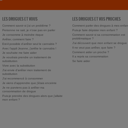
LES DROGUES ET VOUS
LES DROGUES ET VOS PROCHES
Comment savoir si j'ai un problème ?
Comment parler des drogues à mes enfan
Personne ne sait, je n'ose pas en parler
Puis-je faire dépister mon enfant ?
Je consomme à moindre risque
Comment savoir si sa consommation est
problématique ?
Arrêter, comment faire ?
J'ai découvert que mon enfant se drogue
Est-il possible d'arrêter seul le cannabis ?
Il ne veut pas arrêter, que faire ?
Avec l'appli Jeanne, j'arrête le cannabis !
Comment aider un proche ?
Je souhaite me faire aider
Il a repris sa consommation
Je voudrais prendre un traitement de
substitution
Se faire aider
Vivre avec la substitution
J'ai envie d'arrêter mon traitement de
substitution
J'ai recommencé à consommer
Je viens d'apprendre que j'étais enceinte
Je ne parviens pas à arrêter ma
consommation de drogue
Puis-je prendre des drogues alors que j'allaite
mon enfant ?