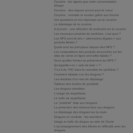
Cocaïne : les signes que votre consommation
dérape
Cocaïne : des risques accrus pour le coeur
Cocaïne : entraide et soutien grâce aux forums
Vos questions et nos réponses sur la cocaïne
Le dépistage de la cocaïne
A écouter : une sélection de podcasts sur la cocaïne
Les nouveaux produits de synthèse, c’est quoi ?
Les NPS sont-ils des « alternatives légales » aux
produits illicites ?
Quels sont les principaux risques des NPS ?
Les compositions des produits annoncées sur les
sites de vente en ligne sont-elles fiables ?
Sous quelles formes se présentent les NPS ?
Qu’appelle-t-on « sels de bain » ?
Y’a-t-il du THC dans le cannabis de synthèse ?
Comment dépiste t-on les drogues ?
Les résultats d'un test de dépistage
Tableau des durées de positivité
Les drogues interdites
L'usage de stupéfiants
Le trafic de stupéfiants
La "publicité" faite aux drogues
La protection des mineurs face aux drogues
Le dépistage des drogues sur la route
Drogues et conduite : les sanctions
Usage et trafic de drogue au sein de l'école
L'accompagnement des élèves en difficulté avec les
drogues