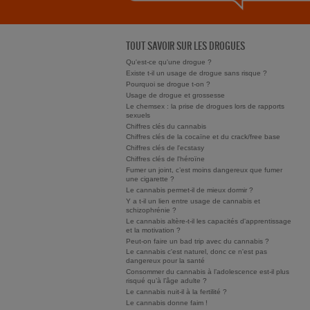
TOUT SAVOIR SUR LES DROGUES
Qu'est-ce qu'une drogue ?
Existe t-il un usage de drogue sans risque ?
Pourquoi se drogue t-on ?
Usage de drogue et grossesse
Le chemsex : la prise de drogues lors de rapports
sexuels
Chiffres clés du cannabis
Chiffres clés de la cocaïne et du crack/free base
Chiffres clés de l'ecstasy
Chiffres clés de l'héroïne
Fumer un joint, c’est moins dangereux que fumer
une cigarette ?
Le cannabis permet-il de mieux dormir ?
Y a t-il un lien entre usage de cannabis et
schizophrénie ?
Le cannabis altère-t-il les capacités d'apprentissage
et la motivation ?
Peut-on faire un bad trip avec du cannabis ?
Le cannabis c'est naturel, donc ce n'est pas
dangereux pour la santé
Consommer du cannabis à l’adolescence est-il plus
risqué qu’à l’âge adulte ?
Le cannabis nuit-il à la fertilité ?
Le cannabis donne faim !