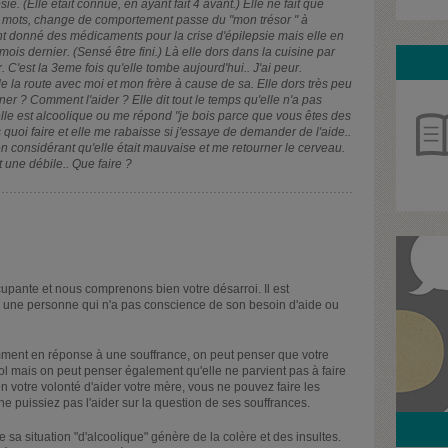
sie. (Elle était connue, en ayant fait 4 avant.) Elle ne fait que
es mots, change de comportement passe du "mon trésor " à
ont donné des médicaments pour la crise d'épilepsie mais elle en
 mois dernier. (Sensé être fini.) Là elle dors dans la cuisine par
. C'est la 3eme fois qu'elle tombe aujourd'hui.. J'ai peur.
e la route avec moi et mon frère à cause de sa. Elle dors très peu
er ? Comment l'aider ? Elle dit tout le temps qu'elle n'a pas
'elle est alcoolique ou me répond "je bois parce que vous êtes des
quoi faire et elle me rabaisse si j'essaye de demander de l'aide..
considérant qu'elle était mauvaise et me retourner le cerveau.
 une débile.. Que faire ?
cupante et nous comprenons bien votre désarroi. Il est
 une personne qui n'a pas conscience de son besoin d'aide ou
emment en réponse à une souffrance, on peut penser que votre
ool mais on peut penser également qu'elle ne parvient pas à faire
 votre volonté d'aider votre mère, vous ne pouvez faire les
ne puissiez pas l'aider sur la question de ses souffrances.
e sa situation "d'alcoolique" génère de la colère et des insultes.