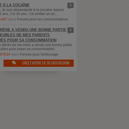
T À LA COCAÏNE
8
, Je suis dépendante à la cocaïne depuis
5 ans. J’ai 34 ans. J’ai arrêter un an...
ne67
dans
Forums pour les consommateurs
RÈRE A VENDU UNE BONNE PARTIE
0
EUBLES DE MES PARENTS
ÉS POUR SA CONSOMMATION
u décès de ma mère a vendu une bonne partie
bles pour payer sa consommation.
ITE84
dans
Forums pour l'entourage
CRÉEZ VOTRE FIL DE DISCUSSION
