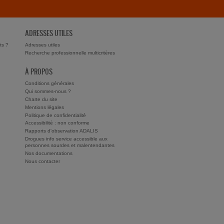
ADRESSES UTILES
ts ?
Adresses utiles
Recherche professionnelle multicritères
À PROPOS
Conditions générales
Qui sommes-nous ?
Charte du site
Mentions légales
Politique de confidentialité
Accessibilité : non conforme
Rapports d'observation ADALIS
Drogues info service accessible aux
personnes sourdes et malentendantes
Nos documentations
Nous contacter