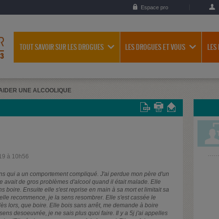
Espace pro
TOUT SAVOIR SUR LES DROGUES
LES DROGUES ET VOUS
LES
AIDER UNE ALCOOLIQUE
19 à 10h56
12 ans qui a un comportement compliqué. J'ai perdue mon père d'un
le avait de gros problèmes d'alcool quand il était malade. Elle
boire. Ensuite elle s'est reprise en main à sa mort et limitait sa
lle recommence, je la sens resombrer. Elle s'est cassée le
dès lors, que boire. Elle bois sans arrêt, me demande à boire
sens desoeuvrée, je ne sais plus quoi faire. Il y a 5j j'ai appelles