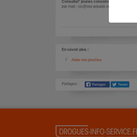
Consultat° jeunes consommateurs :
Consul
par mail : cjc@sas-arpade.org
En savoir plus :
Aider vos proches
Partagez :