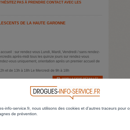
N'HÉSITEZ PAS À PRENDRE CONTACT AVEC LES
LESCENTS DE LA HAUTE GARONNE
ccueil : sur rendez-vous Lundi, Mardi, Vendredi / sans rendez-
credis après-midi tous les quinze jours sur rendez-vous
ndez-vous uniquement, orientation après un premier accueil de
2h et de 13h à 18h Le Mercredi de 9h à 18h
VOIR LA FICHE DÉTAILLÉE
s-info-service.fr, nous utilisons des cookies et d’autres traceurs pour o
gnes de prévention.
14h-18h