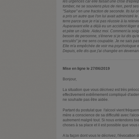
les urgences car elle faisait une crise d'épilep
tomber, ne se souviens plus de rien, perd s
"Salope" en une fraction de seconde. Ils lui 
a pris un autre que l'on lui avait administré le
terre parce que je n'ai pas réussie à la relever
Auparavant elle a déjà eu un accident léger d
et pète un câble. Aidez moi. Comment la soign
besoin de personne, s'énerve si je lui dis qu
enculés" je me sens coupable. Je ne sais pas 
Elle m'a empêchée de voir ma psychologue en 
Depuis, elle dis que j'ai changée en devenant
Mise en ligne le 27/06/2019
Bonjour,
La situation que vous décrivez est très préoc
effectivement extrêmement compliqué d'aider
ne souhaite pas être aidée.
Partant du postulat que l'alcool vient fréqu
mère a conscience de sa difficulté avec l'alc
autrement malgré tout. Si nous entendons bien
choses à sa place et il est possible que vous 
A la façon dont vous le décrivez, l'évocation d