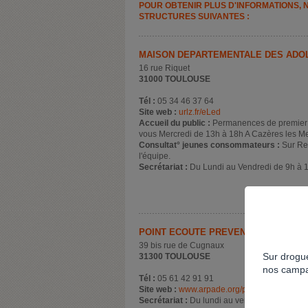
POUR OBTENIR PLUS D'INFORMATIONS, 
STRUCTURES SUIVANTES :
MAISON DÉPARTEMENTALE DES ADO
16 rue Riquet
31000 TOULOUSE
Tél :
05 34 46 37 64
Site web :
urlz.fr/eLed
Accueil du public :
Permanences de premier a
vous Mercredi de 13h à 18h A Cazères les Mer
Consultat° jeunes consommateurs :
Sur Re
l'équipe.
Secrétariat :
Du Lundi au Vendredi de 9h à 1
POINT ECOUTE PRÉVENTION ARPADE
39 bis rue de Cugnaux
Sur drogue
31300 TOULOUSE
nos campa
Tél :
05 61 42 91 91
Site web :
www.arpade.org/point-ecoute/
Secrétariat :
Du lundi au vendredi 10h-13h/