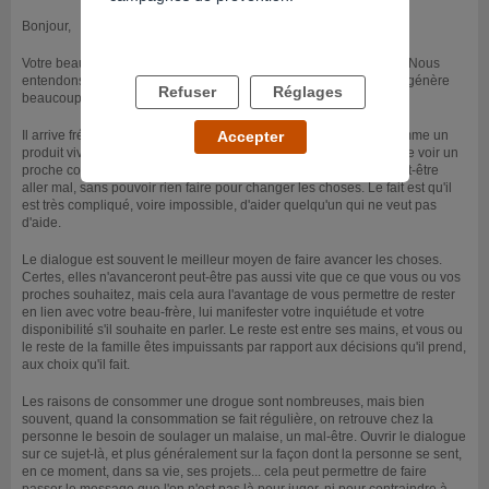
Bonjour,
Votre beau-frère fume et ne souhaite pas arrêter pour le moment. Nous
entendons que vous, sa famille, êtes au courant et cette situation génère
Refuser
Réglages
beaucoup de souffrance.
Il arrive fréquemment que l'entourage d'une personne qui consomme un
Accepter
produit vive douloureusement la situation. En effet, il est difficile de voir un
proche consommer une drogue, être dépendant d'un produit, peut-être
aller mal, sans pouvoir rien faire pour changer les choses. Le fait est qu'il
est très compliqué, voire impossible, d'aider quelqu'un qui ne veut pas
d'aide.
Le dialogue est souvent le meilleur moyen de faire avancer les choses.
Certes, elles n'avanceront peut-être pas aussi vite que ce que vous ou vos
proches souhaitez, mais cela aura l'avantage de vous permettre de rester
en lien avec votre beau-frère, lui manifester votre inquiétude et votre
disponibilité s'il souhaite en parler. Le reste est entre ses mains, et vous ou
le reste de la famille êtes impuissants par rapport aux décisions qu'il prend,
aux choix qu'il fait.
Les raisons de consommer une drogue sont nombreuses, mais bien
souvent, quand la consommation se fait régulière, on retrouve chez la
personne le besoin de soulager un malaise, un mal-être. Ouvrir le dialogue
sur ce sujet-là, et plus généralement sur la façon dont la personne se sent,
en ce moment, dans sa vie, ses projets... cela peut permettre de faire
passer le message que l'on n'est pas là pour juger, ni pour contraindre à