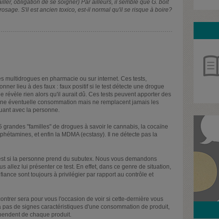
ler, obligation de se soigner) Par ailleurs, il semble que G. boit
rosage. S'il est ancien toxico, est-il normal qu'il se risque à boire?
s multidrogues en pharmacie ou sur internet. Ces tests,
ner lieu à des faux : faux positif si le test détecte une drogue
st ne révèle rien alors qu'il aurait dû. Ces tests peuvent apporter des
une éventuelle consommation mais ne remplacent jamais les
guant avec la personne.
5 grandes "familles" de drogues à savoir le cannabis, la cocaïne
amphétamines, et enfin la MDMA (ecstasy). Il ne détecte pas la
st si la personne prend du subutex. Nous vous demandons
allez lui présenter ce test. En effet, dans ce genre de situation,
nfiance sont toujours à privilégier par rapport au contrôle et
ontrer sera pour vous l'occasion de voir si cette-dernière vous
y a pas de signes caractéristiques d'une consommation de produit,
pendent de chaque produit.