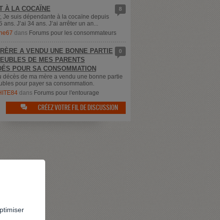
T À LA COCAÏNE
8
, Je suis dépendante à la cocaïne depuis
5 ans. J’ai 34 ans. J’ai arrêter un an...
ne67
dans
Forums pour les consommateurs
RÈRE A VENDU UNE BONNE PARTIE
0
EUBLES DE MES PARENTS
ÉS POUR SA CONSOMMATION
u décès de ma mère a vendu une bonne partie
bles pour payer sa consommation.
ITE84
dans
Forums pour l'entourage
CRÉEZ VOTRE FIL DE DISCUSSION

ptimiser