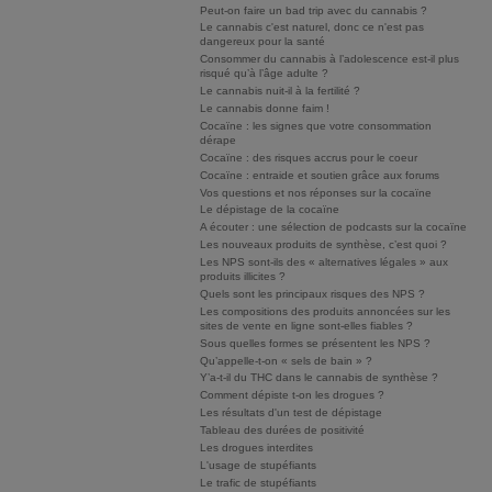
Peut-on faire un bad trip avec du cannabis ?
Le cannabis c'est naturel, donc ce n'est pas
dangereux pour la santé
Consommer du cannabis à l’adolescence est-il plus
risqué qu’à l’âge adulte ?
Le cannabis nuit-il à la fertilité ?
Le cannabis donne faim !
Cocaïne : les signes que votre consommation
dérape
Cocaïne : des risques accrus pour le coeur
Cocaïne : entraide et soutien grâce aux forums
Vos questions et nos réponses sur la cocaïne
Le dépistage de la cocaïne
A écouter : une sélection de podcasts sur la cocaïne
Les nouveaux produits de synthèse, c’est quoi ?
Les NPS sont-ils des « alternatives légales » aux
produits illicites ?
Quels sont les principaux risques des NPS ?
Les compositions des produits annoncées sur les
sites de vente en ligne sont-elles fiables ?
Sous quelles formes se présentent les NPS ?
Qu’appelle-t-on « sels de bain » ?
Y’a-t-il du THC dans le cannabis de synthèse ?
Comment dépiste t-on les drogues ?
Les résultats d'un test de dépistage
Tableau des durées de positivité
Les drogues interdites
L'usage de stupéfiants
Le trafic de stupéfiants