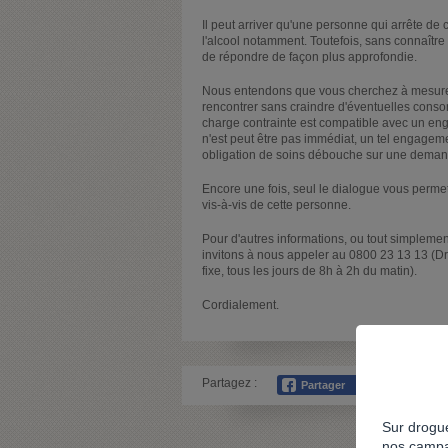
Il peut arriver qu'une personne qui arrête d
l'alcool notamment. Toutefois, sans connaître l
de répondre de façon plus approfondie.
Nous entendons que vous cherchez à mesurer 
rencontrer sans craindre d'éventuelles con
charge contrainte est compatible avec un en
n'est peut être pas immédiat, un tel engageme
obligation de soins débouche sur une demand
Encore une fois, seul le dialogue vous permett
vis-à-vis de cette personne.
Pour d'autres informations, ou tout simplemen
invitons à nous appeler au 0800 23 13 13 (Dr
fixe, tous les jours de 8h à 2h du matin).
Cordialement.
Partagez :
Sur drogue
nos campa