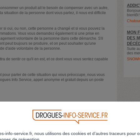
ADDIC
e consommer un produit ait le besoin de compenser avec un autre,
Bonjour
a situation de la personne dont vous parlez, il nous est difficile
bientôt 
Chatou
si oui, ou non, cette personne a changé et si vous pouvez la
MON F
sommations. Vous vous demandez également si une prise en
DES M
gagement volontaire de la personne dans cette démarche. S'il
nt peut toujours se produire, et on peut souhaiter qu'une
DÉCÉD
e d'aide volontaire de la personne.
Suite a
des meu
ra de sentir ce qu'il en est, et ce dont vous vous sentez capable
SNOWH
t pour parler de cette situation qui vous préoccupe, nous vous
ogues Info Service, appel anonyme et gratuit depuis un poste
s-info-service.fr, nous utilisons des cookies et d’autres traceurs pour o
RETOUR À LA LISTE
gnes de prévention.