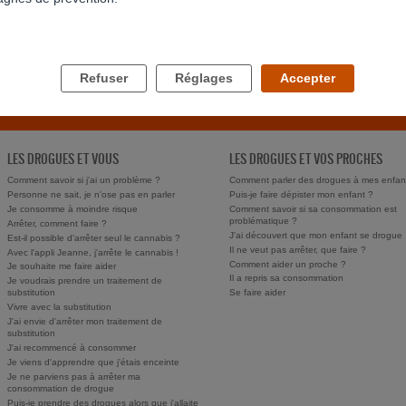
Refuser
Réglages
Accepter
LES DROGUES ET VOUS
LES DROGUES ET VOS PROCHES
Comment savoir si j'ai un problème ?
Comment parler des drogues à mes enfan
Personne ne sait, je n'ose pas en parler
Puis-je faire dépister mon enfant ?
Je consomme à moindre risque
Comment savoir si sa consommation est
problématique ?
Arrêter, comment faire ?
J'ai découvert que mon enfant se drogue
Est-il possible d'arrêter seul le cannabis ?
Il ne veut pas arrêter, que faire ?
Avec l'appli Jeanne, j'arrête le cannabis !
Comment aider un proche ?
Je souhaite me faire aider
Il a repris sa consommation
Je voudrais prendre un traitement de
substitution
Se faire aider
Vivre avec la substitution
J'ai envie d'arrêter mon traitement de
substitution
J'ai recommencé à consommer
Je viens d'apprendre que j'étais enceinte
Je ne parviens pas à arrêter ma
consommation de drogue
Puis-je prendre des drogues alors que j'allaite