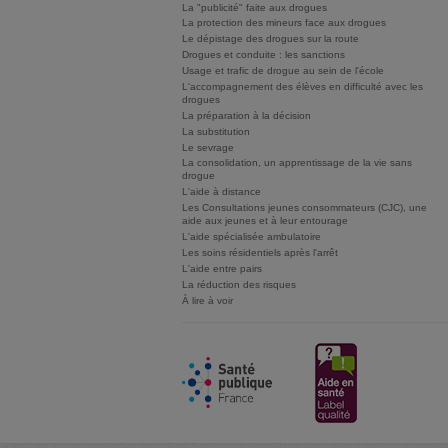
La "publicité" faite aux drogues
La protection des mineurs face aux drogues
Le dépistage des drogues sur la route
Drogues et conduite : les sanctions
Usage et trafic de drogue au sein de l'école
L'accompagnement des élèves en difficulté avec les
drogues
La préparation à la décision
La substitution
Le sevrage
La consolidation, un apprentissage de la vie sans
drogue
L'aide à distance
Les Consultations jeunes consommateurs (CJC), une
aide aux jeunes et à leur entourage
L'aide spécialisée ambulatoire
Les soins résidentiels après l'arrêt
L'aide entre pairs
La réduction des risques
À lire à voir