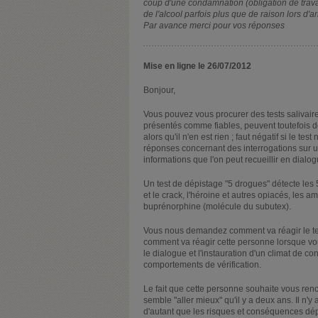
coup d'une condamnation (obligation de travail
de l'alcool parfois plus que de raison lors d'ar
Par avance merci pour vos réponses
Mise en ligne le 26/07/2012
Bonjour,
Vous pouvez vous procurer des tests salivaire
présentés comme fiables, peuvent toutefois don
alors qu'il n'en est rien ; faut négatif si le te
réponses concernant des interrogations sur 
informations que l'on peut recueillir en dialo
Un test de dépistage "5 drogues" détecte les 
et le crack, l'héroine et autres opiacés, les 
buprénorphine (molécule du subutex).
Vous nous demandez comment va réagir le te
comment va réagir cette personne lorsque vous 
le dialogue et l'instauration d'un climat de co
comportements de vérification.
Le fait que cette personne souhaite vous renc
semble "aller mieux" qu'il y a deux ans. Il n'
d'autant que les risques et conséquences dé