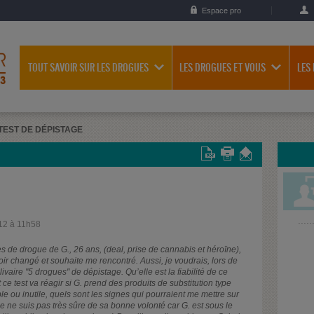
Espace pro
TOUT SAVOIR SUR LES DROGUES
LES DROGUES ET VOUS
LES
TEST DE DÉPISTAGE
12 à 11h58
 de drogue de G., 26 ans, (deal, prise de cannabis et héroïne),
voir changé et souhaite me rencontré. Aussi, je voudrais, lors de
livaire "5 drogues" de dépistage. Qu’elle est la fiabilité de ce
 test va réagir si G. prend des produits de substitution type
le ou inutile, quels sont les signes qui pourraient me mettre sur
je ne suis pas très sûre de sa bonne volonté car G. est sous le