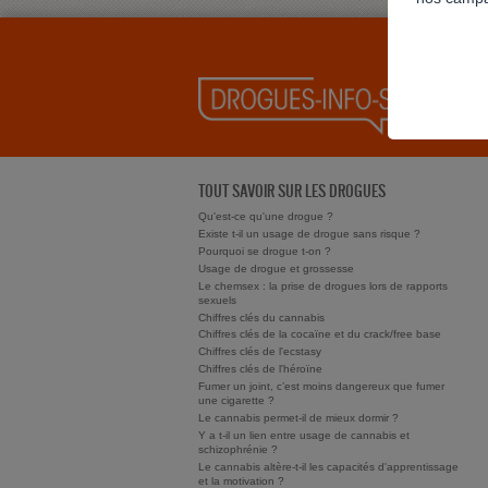
TOUT SAVOIR SUR LES DROGUES
Qu'est-ce qu'une drogue ?
Existe t-il un usage de drogue sans risque ?
Pourquoi se drogue t-on ?
Usage de drogue et grossesse
Le chemsex : la prise de drogues lors de rapports
sexuels
Chiffres clés du cannabis
Chiffres clés de la cocaïne et du crack/free base
Chiffres clés de l'ecstasy
Chiffres clés de l'héroïne
Fumer un joint, c’est moins dangereux que fumer
une cigarette ?
Le cannabis permet-il de mieux dormir ?
Y a t-il un lien entre usage de cannabis et
schizophrénie ?
Le cannabis altère-t-il les capacités d'apprentissage
et la motivation ?