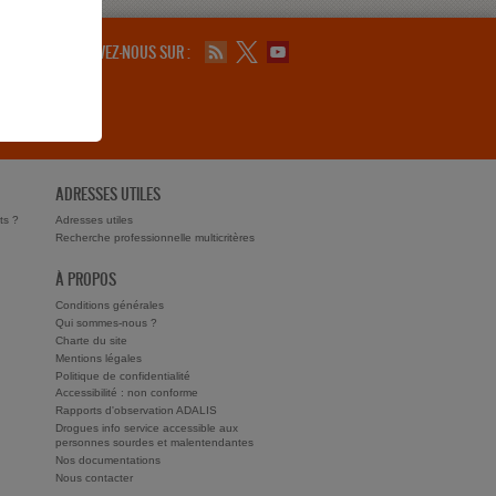
SUIVEZ-NOUS SUR :
ADRESSES UTILES
ts ?
Adresses utiles
Recherche professionnelle multicritères
À PROPOS
Conditions générales
Qui sommes-nous ?
Charte du site
Mentions légales
Politique de confidentialité
Accessibilité : non conforme
Rapports d'observation ADALIS
Drogues info service accessible aux
personnes sourdes et malentendantes
Nos documentations
Nous contacter