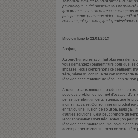
somnifere. Il me dit souvent qu'il ne va pas bi
psychologue, a été plusieurs fois hospitalisé e
qu'il prenait....mais sa détresse est toujours
plus personne peut nous aider... aujourd'hui i
comment puis je l'aider, quels professionnel 
Mise en ligne le 22/01/2013
Bonjour,
Aujourd'hui, après avoir fait plusieurs démarc
vous demandez comment faire pour que les ch
impasse. Nous comprenons ce sentiment, mais 
frère, même s'il continue de consommer de la
réflexion et de tentative de résolution de s
Arrêter de consommer un produit dont on est 
pose des problèmes, permet d'essayer d'en ré
penser, pendant un certain temps, que le prod
moins mauvaise. Consommer un produit psych
en fait qu'une illusion de solution, mais ça, 
d'autres solutions. Cela peut prendre du tem
reconsommations sont fréquentes ; on peut m
réflexion et de maturation. Nous vous encou
accompagner le cheminement de votre frère p