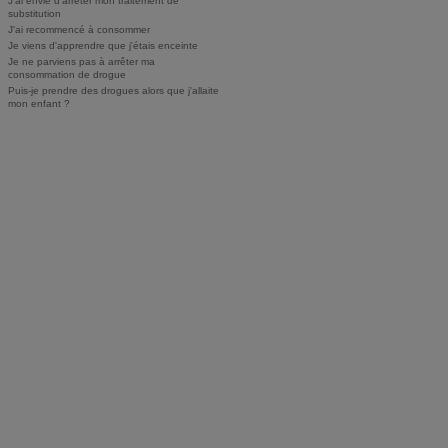
J'ai envie d'arrêter mon traitement de
substitution
J'ai recommencé à consommer
Je viens d'apprendre que j'étais enceinte
Je ne parviens pas à arrêter ma
consommation de drogue
Puis-je prendre des drogues alors que j'allaite
mon enfant ?