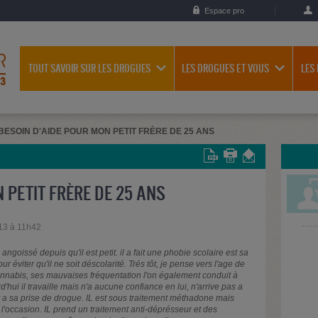
Espace pro
TOUT SAVOIR SUR LES DROGUES
LES DROGUES ET VOUS
LES
BESOIN D'AIDE POUR MON PETIT FRÈRE DE 25 ANS
 PETIT FRÈRE DE 25 ANS
13 à 11h42
angoissé depuis qu'il est petit. il a fait une phobie scolaire est sa
r éviter qu'il ne soit déscolarité. Trés tôt, je pense vers l'age de
cannabis, ses mauvaises fréquentation l'on également conduit à
'hui il travaille mais n'a aucune confiance en lui, n'arrive pas a
nt a sa prise de drogue. IL est sous traitement méthadone mais
 l'occasion. IL prend un traitement anti-déprésseur et des