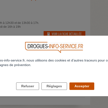
9h à 12h30 et de 13h30 à 17h.
di de 16h à 19h
VOIR LA FICHE DÉTAILLÉE
 ADDICTOLOGIE
s-info-service.fr, nous utilisons des cookies et d’autres traceurs pour o
gnes de prévention.
t vendredi de 9h à 17h et le samedi matin de 9h à 13h
ndez vous
Refuser
Réglages
Accepter
VOIR LA FICHE DÉTAILLÉE