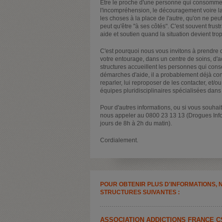
Etre le proche d'une personne qui consomme 
l'incompréhension, le découragement voire la 
les choses à la place de l'autre, qu'on ne peut 
peut qu'être "à ses côtés". C'est souvent frustr
aide et soutien quand la situation devient tro
C'est pourquoi nous vous invitons à prendre
votre entourage, dans un centre de soins, d
structures accueillent les personnes qui cons
démarches d'aide, il a probablement déjà con
reparler, lui reproposer de les contacter, et/
équipes pluridisciplinaires spécialisées da
Pour d'autres informations, ou si vous souhai
nous appeler au 0800 23 13 13 (Drogues Info 
jours de 8h à 2h du matin).
Cordialement.
POUR OBTENIR PLUS D'INFORMATIONS, 
STRUCTURES SUIVANTES :
ASSOCIATION ADDICTIONS FRANCE CS