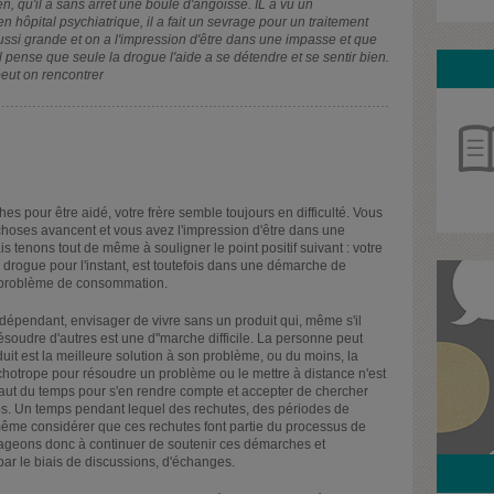
en, qu'il a sans arrêt une boule d'angoisse. IL a vu un
n hôpital psychiatrique, il a fait un sevrage pour un traitement
 aussi grande et on a l'impression d'être dans une impasse et que
l pense que seule la drogue l'aide a se détendre et se sentir bien.
peut on rencontrer
hes pour être aidé, votre frère semble toujours en difficulté. Vous
oses avancent et vous avez l'impression d'être dans une
tenons tout de même à souligner le point positif suivant : votre
 drogue pour l'instant, est toutefois dans une démarche de
on problème de consommation.
dépendant, envisager de vivre sans un produit qui, même s'il
soudre d'autres est une d"marche difficile. La personne peut
uit est la meilleure solution à son problème, ou du moins, la
otrope pour résoudre un problème ou le mettre à distance n'est
il faut du temps pour s'en rendre compte et accepter de chercher
ps. Un temps pendant lequel des rechutes, des périodes de
ême considérer que ces rechutes font partie du processus de
rageons donc à continuer de soutenir ces démarches et
ar le biais de discussions, d'échanges.