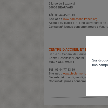
24, rue de Buzanval
60000 BEAUVAIS
Tél :
03 44 45 81 13
Site web :
www.addictions-france.org
Accueil du public :
Du lundi au vendredi de 
Consultat° jeunes consommateurs :
Vendre
CENTRE D'ACCUEIL ET DE SOINS EN
50 rue du Général de Gaulle
Centre Hospitalier Général
Sur drogue
60607 CLERMONT
nos campa
Tél :
03 44 77 33 89
Site web :
www.ch-clermont.fr
Secrétariat :
Lundi, mardi, mercredi, jeudi e
Consultat° jeunes consommateurs :
sur re