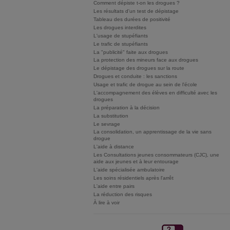
Comment dépiste t-on les drogues ?
Les résultats d'un test de dépistage
Tableau des durées de positivité
Les drogues interdites
L'usage de stupéfiants
Le trafic de stupéfiants
La "publicité" faite aux drogues
La protection des mineurs face aux drogues
Le dépistage des drogues sur la route
Drogues et conduite : les sanctions
Usage et trafic de drogue au sein de l'école
L'accompagnement des élèves en difficulté avec les
drogues
La préparation à la décision
La substitution
Le sevrage
La consolidation, un apprentissage de la vie sans
drogue
L'aide à distance
Les Consultations jeunes consommateurs (CJC), une
aide aux jeunes et à leur entourage
L'aide spécialisée ambulatoire
Les soins résidentiels après l'arrêt
L'aide entre pairs
La réduction des risques
À lire à voir