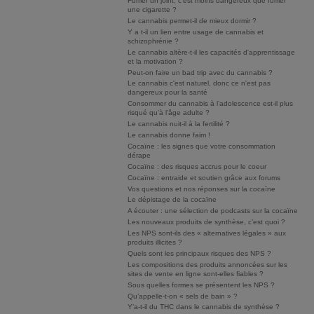
Fumer un joint, c’est moins dangereux que fumer
une cigarette ?
Le cannabis permet-il de mieux dormir ?
Y a t-il un lien entre usage de cannabis et
schizophrénie ?
Le cannabis altère-t-il les capacités d'apprentissage
et la motivation ?
Peut-on faire un bad trip avec du cannabis ?
Le cannabis c'est naturel, donc ce n'est pas
dangereux pour la santé
Consommer du cannabis à l’adolescence est-il plus
risqué qu’à l’âge adulte ?
Le cannabis nuit-il à la fertilité ?
Le cannabis donne faim !
Cocaïne : les signes que votre consommation
dérape
Cocaïne : des risques accrus pour le coeur
Cocaïne : entraide et soutien grâce aux forums
Vos questions et nos réponses sur la cocaïne
Le dépistage de la cocaïne
A écouter : une sélection de podcasts sur la cocaïne
Les nouveaux produits de synthèse, c’est quoi ?
Les NPS sont-ils des « alternatives légales » aux
produits illicites ?
Quels sont les principaux risques des NPS ?
Les compositions des produits annoncées sur les
sites de vente en ligne sont-elles fiables ?
Sous quelles formes se présentent les NPS ?
Qu’appelle-t-on « sels de bain » ?
Y’a-t-il du THC dans le cannabis de synthèse ?