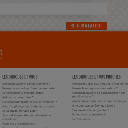
RETOUR À LA LISTE
LES DROGUES ET VOUS
LES DROGUES ET VOS PROCHES
Comment savoir si j'ai un problème ?
Comment parler des drogues à mes enfan
Personne ne sait, je n'ose pas en parler
Puis-je faire dépister mon enfant ?
Je consomme à moindre risque
Comment savoir si sa consommation est
problématique ?
Arrêter, comment faire ?
J'ai découvert que mon enfant se drogue
Est-il possible d'arrêter seul le cannabis ?
Il ne veut pas arrêter, que faire ?
Avec l'appli Jeanne, j'arrête le cannabis !
Comment aider un proche ?
Je souhaite me faire aider
Il a repris sa consommation
Je voudrais prendre un traitement de
substitution
Se faire aider
Vivre avec la substitution