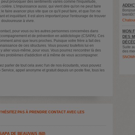
peut provoquer des sentiments variés comme l'inquiétude,
ADDIC
colère. L'impuissance aussi, qui vient dire qu'on ne peut faire
Bonjour
le faire avancer plus vite que ce qu'il peut faire, et que l'on ne
bientôt 
ant et inquiétant. Il est alors important pour l'entourage de trouver
Chatou
p douloureuse à vivre.
 contact, pour vous ou les autres personnes concernées dans
MON F
'accompagnement et de prévention en addictologie (CSAPA). Ces
DES M
omment ainsi que leurs proches. Puisque votre frère a fait des
DÉCÉD
naissance de ces structures. Vous pouvez toutefois lui en
Suite a
ou y aller vous-même, pour vous. Vous pourrez rencontrer là des
des meu
ns les problèmes d'addiction et à même de vous accompagner.
SNOWH
tez parler de tout cela avec l'un de nos écoutants, vous pouvez
Service, appel anonyme et gratuit depuis un poste fixe, tous les
N'HÉSITEZ PAS À PRENDRE CONTACT AVEC LES
APA DE BEAUVAIS (60)