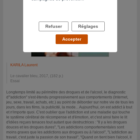
Refuser
Réglages
Accepter
KARILA Laurent
Le cavalier bleu, 2017, (182 p.)
Essai
Longtemps limité au périmètre des drogues et de l'alcool, le diagnostic
d'"addiction" s'est étendu progressivement aux comportements (Internet,
jeu, sexe, travail, achats, etc.) au point de déborder sur notre vie de tous les
jours, dans les films, la publicité, la mode... Aujourd'hui, on est addict à tout
et n'importe quoi. C'est oublier que l'addiction est une maladie qui touche
le système cérébral de récompense et d'émotion, et c'est ainsi faire le lit
d'idées reçues tenaces tout autant que destructrices : "Il y a les drogues
douces et les drogues dures", "Les addictions comportementales sont
moins graves que les addictions aux drogues ou à l'alcool", "L'addiction au
travail, c'est juste la passion de son travail", "Quand on tient bien l'alcool, il