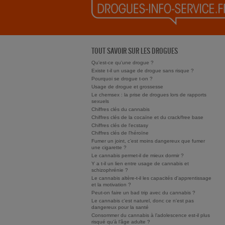
TOUT SAVOIR SUR LES DROGUES
Qu'est-ce qu'une drogue ?
Existe t-il un usage de drogue sans risque ?
Pourquoi se drogue t-on ?
Usage de drogue et grossesse
Le chemsex : la prise de drogues lors de rapports
sexuels
Chiffres clés du cannabis
Chiffres clés de la cocaïne et du crack/free base
Chiffres clés de l'ecstasy
Chiffres clés de l'héroïne
Fumer un joint, c’est moins dangereux que fumer
une cigarette ?
Le cannabis permet-il de mieux dormir ?
Y a t-il un lien entre usage de cannabis et
schizophrénie ?
Le cannabis altère-t-il les capacités d'apprentissage
et la motivation ?
Peut-on faire un bad trip avec du cannabis ?
Le cannabis c'est naturel, donc ce n'est pas
dangereux pour la santé
Consommer du cannabis à l’adolescence est-il plus
risqué qu’à l’âge adulte ?