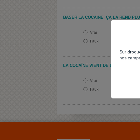
BASER LA COCAÏNE, ÇA LA REND PL
Vrai
Faux
Sur drogue
nos campa
LA COCAÏNE VIENT DE LA FEUILLE D
Vrai
Faux