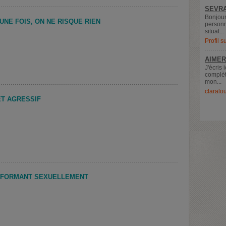
SEVRA
Bonjour
UNE FOIS, ON NE RISQUE RIEN
personn
situat...
Profil 
AIMER
J'écris 
complèt
mon...
claralo
ET AGRESSIF
ERFORMANT SEXUELLEMENT