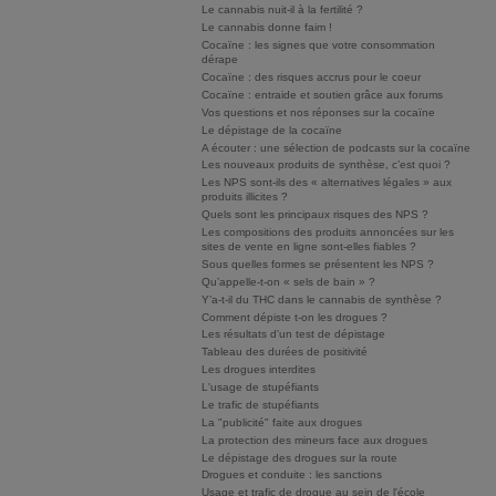
Le cannabis nuit-il à la fertilité ?
Le cannabis donne faim !
Cocaïne : les signes que votre consommation
dérape
Cocaïne : des risques accrus pour le coeur
Cocaïne : entraide et soutien grâce aux forums
Vos questions et nos réponses sur la cocaïne
Le dépistage de la cocaïne
A écouter : une sélection de podcasts sur la cocaïne
Les nouveaux produits de synthèse, c’est quoi ?
Les NPS sont-ils des « alternatives légales » aux
produits illicites ?
Quels sont les principaux risques des NPS ?
Les compositions des produits annoncées sur les
sites de vente en ligne sont-elles fiables ?
Sous quelles formes se présentent les NPS ?
Qu’appelle-t-on « sels de bain » ?
Y’a-t-il du THC dans le cannabis de synthèse ?
Comment dépiste t-on les drogues ?
Les résultats d'un test de dépistage
Tableau des durées de positivité
Les drogues interdites
L'usage de stupéfiants
Le trafic de stupéfiants
La "publicité" faite aux drogues
La protection des mineurs face aux drogues
Le dépistage des drogues sur la route
Drogues et conduite : les sanctions
Usage et trafic de drogue au sein de l'école