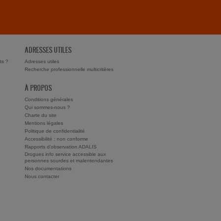
ADRESSES UTILES
ts ?
Adresses utiles
Recherche professionnelle multicritères
À PROPOS
Conditions générales
Qui sommes-nous ?
Charte du site
Mentions légales
Politique de confidentialité
Accessibilité : non conforme
Rapports d'observation ADALIS
Drogues info service accessible aux
personnes sourdes et malentendantes
Nos documentations
Nous contacter