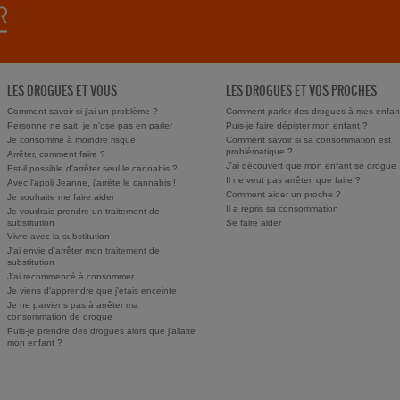
LES DROGUES ET VOUS
LES DROGUES ET VOS PROCHES
Comment savoir si j'ai un problème ?
Comment parler des drogues à mes enfan
Personne ne sait, je n'ose pas en parler
Puis-je faire dépister mon enfant ?
Je consomme à moindre risque
Comment savoir si sa consommation est
problématique ?
Arrêter, comment faire ?
J'ai découvert que mon enfant se drogue
Est-il possible d'arrêter seul le cannabis ?
Il ne veut pas arrêter, que faire ?
Avec l'appli Jeanne, j'arrête le cannabis !
Comment aider un proche ?
Je souhaite me faire aider
Il a repris sa consommation
Je voudrais prendre un traitement de
substitution
Se faire aider
Vivre avec la substitution
J'ai envie d'arrêter mon traitement de
substitution
J'ai recommencé à consommer
Je viens d'apprendre que j'étais enceinte
Je ne parviens pas à arrêter ma
consommation de drogue
Puis-je prendre des drogues alors que j'allaite
mon enfant ?