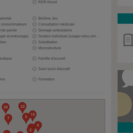
RDR Alcool
rental
Binôme Jeu
s consommateurs
Consultation médicale
t de parole
Sevrage ambulatoire
ager et entourage)
Soutien individuel (usager et/ou entourage)
tion
Substitution
Microstructure
eutique
Famille d'accueil
Suivi socio-éducatif
ins
Formation
23
22
24
15
5
7
6
3
2