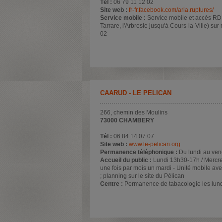
Tél :
06 79 11 12 02
Site web :
fr-fr.facebook.com/aria.ruptures/
Service mobile :
Service mobile et accès R
Tarrare, l'Arbresle jusqu'à Cours-la-Ville) su
02
CAARUD - LE PÉLICAN
266, chemin des Moulins
73000 CHAMBERY
Tél :
06 84 14 07 07
Site web :
www.le-pelican.org
Permanence téléphonique :
Du lundi au ve
Accueil du public :
Lundi 13h30-17h / Mercr
une fois par mois un mardi - Unité mobile ave
; planning sur le site du Pélican
Centre :
Permanence de tabacologie les lund