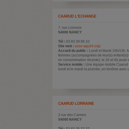
CAARUD L'ECHANGE
7, rue Lionnois
54000 NANCY
Tél :
03 83 39 88 10
Site web :
asso-agu54.org/
Accueil du public :
Lundi et Mardi 10h/13h. M
femmes (accompagnées de leur(s) enfant(s))
en consommation récente): le 2è et 4è jeudi 
Service mobile :
Une équipe mobile Caarud si
lundi et le mardi la journée, en binôme avec 
CAARUD LORRAINE
3 rue des Carmes
54000 NANCY
Tél :
03 83 35 32 32