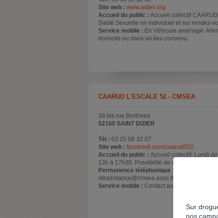
Site web :
www.aides.org
Accueil du public :
Accueil collectif CAARUD 
Santé Sexuelle en individuel et sur rendez-v
Service mobile :
En Véhicule aménagé: Aller v
domicile ou dans un lieu convenu.
CAARUD L'ESCALE 52 - CMSEA
39 bis rue Berthelot
52100 SAINT DIZIER
Tél :
03 25 08 32 07
Site web :
facebook.com/caarud052
Accueil du public :
Accueil collectif: Lundi 
13h à 17h30. Possibilité de rendez-vous indi
Permanence téléphonique :
Réduction des r
rdradistance@cmsea.asso.fr / Envoi de matéri
Service mobile :
Contact au 07 68 02 36 24.
Sur drogue
nos campa