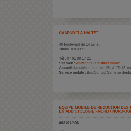
CAARUD "LA HALTE"
49 boulevard du 14 juillet
10000 TROYES
Tél :
07 61 88 17 21
Site web :
www.oppelia.fr/structure/alt/
Accueil du public :
Lundi de 15h à 17h45, ma
Service mobile :
Bus Contact Santé se dépla
EQUIPE MOBILE DE RÉDUCTION DES
EN ADDICTOLOGIE - NORD / NORD-OU
69210 LYON