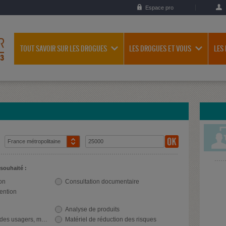
Espace pro
TOUT SAVOIR SUR LES DROGUES
LES DROGUES ET VOUS
LES
 souhaité :
on
Consultation documentaire
vention
Analyse de produits
agers, milieu festif
Matériel de réduction des risques