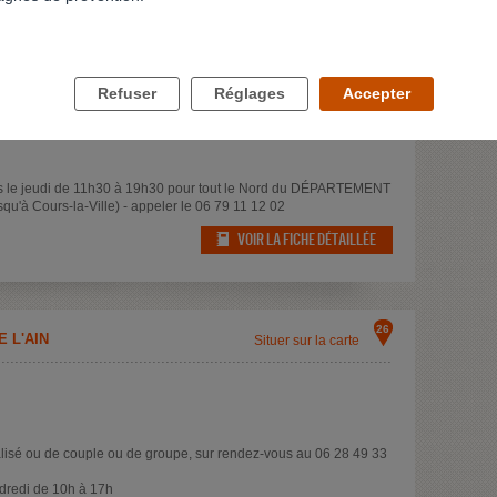
25
 LE NORD DU DEPARTEMENT
Situer sur la carte
Refuser
Réglages
Accepter
 le jeudi de 11h30 à 19h30 pour tout le Nord du DÉPARTEMENT
usqu'à Cours-la-Ville) - appeler le 06 79 11 12 02
VOIR LA FICHE DÉTAILLÉE
26
 L'AIN
Situer sur la carte
isé ou de couple ou de groupe, sur rendez-vous au 06 28 49 33
dredi de 10h à 17h