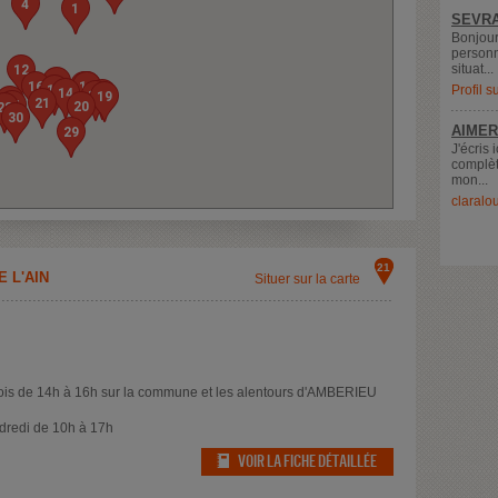
4
1
SEVRA
Bonjour
personn
situat...
12
8
16
10
11
9
13
Profil 
14
18
17
19
25
21
26
20
28
30
AIMER
29
J'écris 
complèt
mon...
claralo
21
 L'AIN
Situer sur la carte
ois de 14h à 16h sur la commune et les alentours d'AMBERIEU
dredi de 10h à 17h
VOIR LA FICHE DÉTAILLÉE