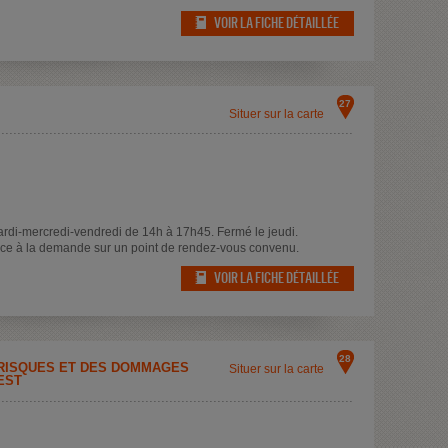
VOIR LA FICHE DÉTAILLÉE
27
Situer sur la carte
rdi-mercredi-vendredi de 14h à 17h45. Fermé le jeudi.
ce à la demande sur un point de rendez-vous convenu.
VOIR LA FICHE DÉTAILLÉE
28
 RISQUES ET DES DOMMAGES
Situer sur la carte
EST