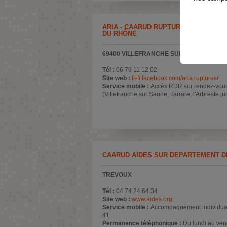
ARIA - CAARUD RUPTURES SUR TOUT
DU RHÔNE
69400 VILLEFRANCHE SUR SAONE
Tél :
06 79 11 12 02
Site web :
fr-fr.facebook.com/aria.ruptures/
Service mobile :
Accès RDR sur rendez-vous
(Villefranche sur Saone, Tarrare, l'Arbresle j
CAARUD AIDES SUR DÉPARTEMENT DE
TREVOUX
Tél :
04 74 24 64 34
Site web :
www.aides.org
Service mobile :
Accompagnement individual
41
Permanence téléphonique :
Du lundi au ven