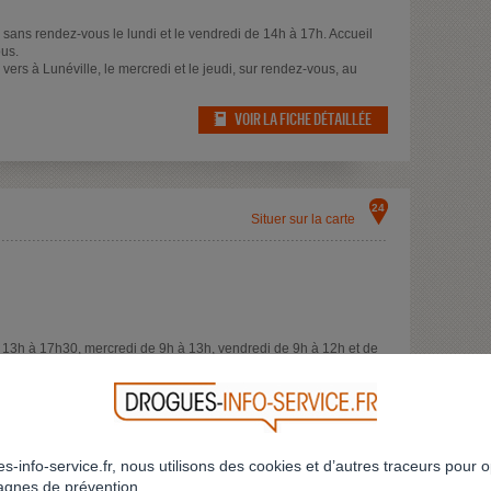
sans rendez-vous le lundi et le vendredi de 14h à 17h. Accueil
ous.
ers à Lunéville, le mercredi et le jeudi, sur rendez-vous, au
VOIR LA FICHE DÉTAILLÉE
24
Situer sur la carte
de 13h à 17h30, mercredi de 9h à 13h, vendredi de 9h à 12h et de
viduel en dehors de ces horaires, du mardi au vendredi.
isques à distance (RDRAD) 03 25 94 47 26 /
el de consommation sur la région Grand Est (sous pli discret).
 Se déplace à la demande.
VOIR LA FICHE DÉTAILLÉE
s-info-service.fr, nous utilisons des cookies et d’autres traceurs pour o
gnes de prévention.