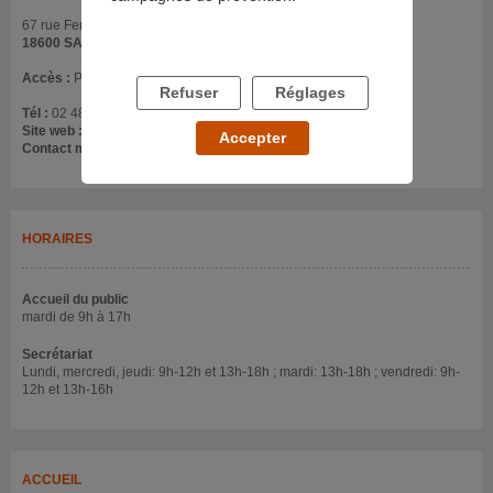
67 rue Fernand Duruisseau
18600 SANCOINS
Accès :
Près de l'école privée St Joseph
Refuser
Réglages
Tél :
02 48 70 60 33
Site web :
www.apleat-acep.com
Accepter
Contact mail :
pass-age@acep-asso.fr
HORAIRES
Accueil du public
mardi de 9h à 17h
Secrétariat
Lundi, mercredi, jeudi: 9h-12h et 13h-18h ; mardi: 13h-18h ; vendredi: 9h-
12h et 13h-16h
ACCUEIL