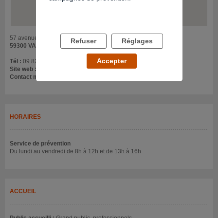
57 avenue Desandrouin
Refuser
Réglages
59300 VALENCIENNES
Accepter
Tél :
09 82 53 20 51
Site web :
chaafip.github.io/
Contact mail :
chaafip@gmail.com
HORAIRES
Service de prévention
Du lundi au vendredi de 8h à 12h et de 13h à 16h
ACCUEIL
Public accueilli :
Grand public, professionnels