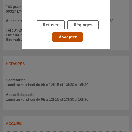
103 grande rue de la Croix Rousse Batiment D au 2ème étage
69317 LYON
Accès :
métro C - arrêt Hénon ou Cuire / bus C13 – C1 – C33 et 38
Refuser
Réglages
Tél :
04 26 73 28 40
Fax :
04 26 73 29 60
Accepter
Site web :
www.chu-lyon.fr/addictions
HORAIRES
Secrétariat
Lundi au vendredi de 9h à 12h15 et 13h30 à 16h30
Accueil du public
Lundi au vendredi de 9h à 12h15 et 13h30 à 16h30
ACCUEIL