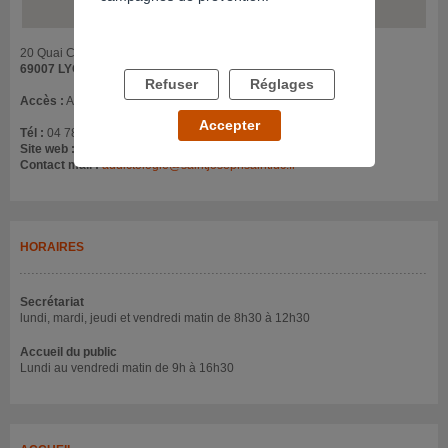
20 Quai Claude Bernard
69007 LYON
Refuser
Réglages
Accès :
Accès étage moins un
Accepter
Tél :
04 78 61 88 68
Site web :
www.saintjosephsaintluc.fr/service/4.Addictologie/
Contact mail :
addictologie@saintjosephsaintluc.fr
HORAIRES
Secrétariat
lundi, mardi, jeudi et vendredi matin de 8h30 à 12h30
Accueil du public
Lundi au vendredi matin de 9h à 16h30