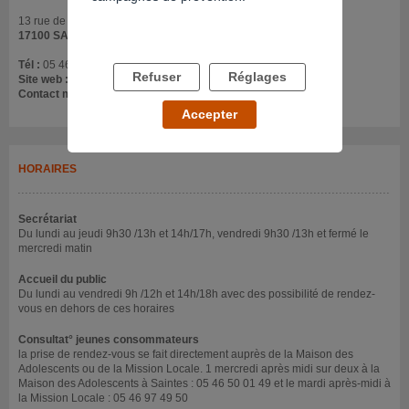
13 rue de Chermignac
17100 SAINTES
Tél :
05 46 93 44 45
Refuser
Réglages
Site web :
tremplin17.fr/votre-situation/addict/
Contact mail :
poleaddictologie.saintes@tremplin17.fr
Accepter
HORAIRES
Secrétariat
Du lundi au jeudi 9h30 /13h et 14h/17h, vendredi 9h30 /13h et fermé le
mercredi matin
Accueil du public
Du lundi au vendredi 9h /12h et 14h/18h avec des possibilité de rendez-
vous en dehors de ces horaires
Consultat° jeunes consommateurs
la prise de rendez-vous se fait directement auprès de la Maison des
Adolescents ou de la Mission Locale. 1 mercredi après midi sur deux à la
Maison des Adolescents à Saintes : 05 46 50 01 49 et le mardi après-midi à
la Mission Locale : 05 46 97 49 50