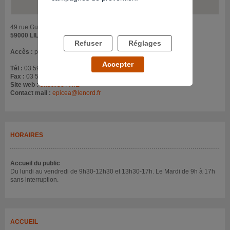
49 rue Gustave Delory
59000 LILLE
Refuser
Réglages
Accès :
proche de l'hôtel du Département
Accepter
Tél :
03 59 73 82 00
Fax :
03 59 73 82 02
Site web :
urls.fr/ueTVnE
Contact mail :
epicea@lenord.fr
HORAIRES
Accueil du public
Du lundi au vendredi de 9h30-12h30 et 13h30-17h. Le Mardi de 9h à 17h
sans interruption.
ACCUEIL