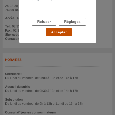
26-28-30, rue de la Tour de Beurre
76000 ROUEN
Accès :
Près de la place de la cathédrale
Refuser
Réglages
Tél :
02 35 89 91 84
Fax :
02 35 89 13 03
Accepter
Site web :
www.laboussole.asso.fr/
Contact mail :
csapa@laboussole.asso.fr
HORAIRES
Secrétariat
Du lundi au vendredi de 9h00 à 13h et de 14h à 17h
Accueil du public
Du lundi au vendredi de 9h30 à 13h et de 14h à 17h
Substitution
Du lundi au vendredi de 9h à 13h et Lundi de 16h à 18h
Consultat° jeunes consommateurs