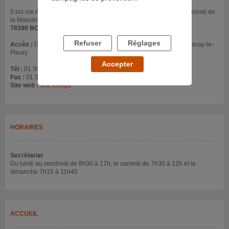
5 bis rue Alexandre Turpault Service Médico-Psychologiques Régional de
la Maison d’arrêt
78390 BOIS D'ARCY
Refuser
Réglages
Accès :
Gare Montparnasse : direction Plaisir Grignon. Arrêt Fontenay-le-
Fleury
Accepter
Tél :
01 30 23 80 00
Fax :
01 34 60 50 57
Site web :
urlz.fr/nngu
HORAIRES
Secrétariat
Du lundi au vendredi de 8h30 à 17h, le samedi de 7h30 à 12h et le
dimanche 7h15 à 11h45
ACCUEIL