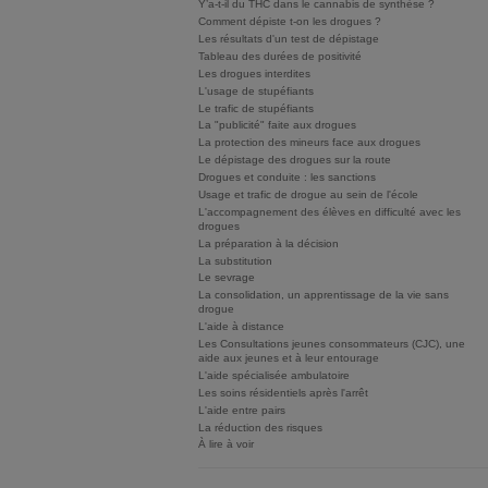
Y’a-t-il du THC dans le cannabis de synthèse ?
Comment dépiste t-on les drogues ?
Les résultats d'un test de dépistage
Tableau des durées de positivité
Les drogues interdites
L'usage de stupéfiants
Le trafic de stupéfiants
La "publicité" faite aux drogues
La protection des mineurs face aux drogues
Le dépistage des drogues sur la route
Drogues et conduite : les sanctions
Usage et trafic de drogue au sein de l'école
L'accompagnement des élèves en difficulté avec les
drogues
La préparation à la décision
La substitution
Le sevrage
La consolidation, un apprentissage de la vie sans
drogue
L'aide à distance
Les Consultations jeunes consommateurs (CJC), une
aide aux jeunes et à leur entourage
L'aide spécialisée ambulatoire
Les soins résidentiels après l'arrêt
L'aide entre pairs
La réduction des risques
À lire à voir