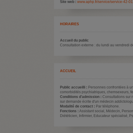
Site web :
www.aphp.fr/service/service-42-01
HORAIRES
Accueil du public
Consultation externe : du lundi au vendredi
ACCUEIL
Public accueilli :
Personnes confrontées à un
comorbidités psychiatriques, chemsexeurs, fe
Conditions d'admission :
Consultations sur 
sur demande écrite d'un médecin addictologue
Modalité de contact :
Par téléphone.
Fonctions :
Assistant social, Médecin, Personn
Diététicien, Infirmier, Educateur spécialisé, 