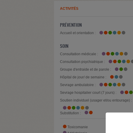
ACTIVITÉS
PRÉVENTION
Accueil et orientation :
SOIN
Consultation médicale :
Consultation psychiatrique :
Groupe d'entraide et de parole :
Hôpital de jour/ de semaine :
Sevrage ambulatoire :
Sevrage hospitalier court (7 jours) :
Soutien individuel (usager et/ou entourage) :
Substitution :
Toxicomanie
Alcoolo