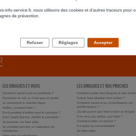
codépendance
Autre
s-info-service.fr, nous utilisons des cookies et d’autres traceurs pour o
gnes de prévention.
RETOUR À LA LISTE
Refuser
Réglages
Accepter
LES DROGUES ET VOUS
LES DROGUES ET VOS PROCHES
Comment savoir si j'ai un problème ?
Comment parler des drogues à mes enfan
Personne ne sait, je n'ose pas en parler
Puis-je faire dépister mon enfant ?
Je consomme à moindre risque
Comment savoir si sa consommation est
problématique ?
Arrêter, comment faire ?
J'ai découvert que mon enfant se drogue
Est-il possible d'arrêter seul le cannabis ?
Il ne veut pas arrêter, que faire ?
Avec l'appli Jeanne, j'arrête le cannabis !
Comment aider un proche ?
Je souhaite me faire aider
Il a repris sa consommation
Je voudrais prendre un traitement de
substitution
Se faire aider
Vivre avec la substitution