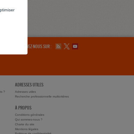
ptimiser
SUIVEZ-NOUS SUR :
ADRESSES UTILES
ts ?
Adresses utiles
Recherche professionnelle multicritères
À PROPOS
Conditions générales
Qui sommes-nous ?
Charte du site
Mentions légales
Politique de confidentialité