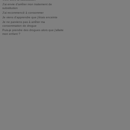
J'ai envie d'arrêter mon traitement de
substitution
J'ai recommencé à consommer
Je viens d'apprendre que j'étais enceinte
Je ne parviens pas à arrêter ma
consommation de drogue
Puis-je prendre des drogues alors que j'allaite
mon enfant ?