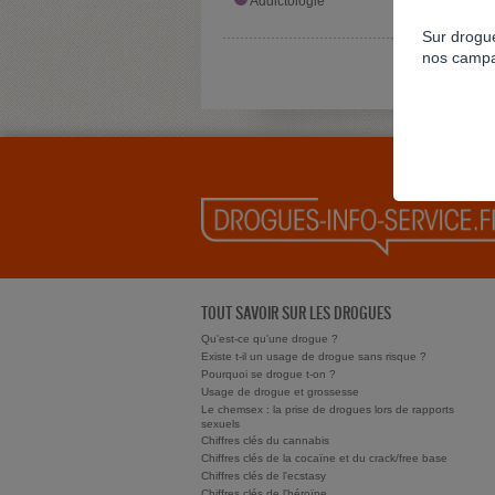
Addictologie
Pharma
Sur drogue
nos campa
TOUT SAVOIR SUR LES DROGUES
Qu'est-ce qu'une drogue ?
Existe t-il un usage de drogue sans risque ?
Pourquoi se drogue t-on ?
Usage de drogue et grossesse
Le chemsex : la prise de drogues lors de rapports
sexuels
Chiffres clés du cannabis
Chiffres clés de la cocaïne et du crack/free base
Chiffres clés de l'ecstasy
Chiffres clés de l'héroïne