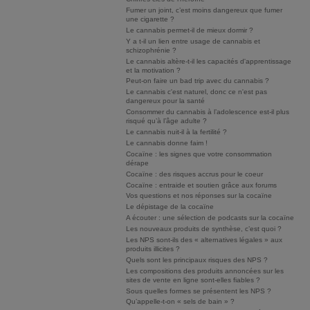
Fumer un joint, c’est moins dangereux que fumer
une cigarette ?
Le cannabis permet-il de mieux dormir ?
Y a t-il un lien entre usage de cannabis et
schizophrénie ?
Le cannabis altère-t-il les capacités d'apprentissage
et la motivation ?
Peut-on faire un bad trip avec du cannabis ?
Le cannabis c'est naturel, donc ce n'est pas
dangereux pour la santé
Consommer du cannabis à l’adolescence est-il plus
risqué qu’à l’âge adulte ?
Le cannabis nuit-il à la fertilité ?
Le cannabis donne faim !
Cocaïne : les signes que votre consommation
dérape
Cocaïne : des risques accrus pour le coeur
Cocaïne : entraide et soutien grâce aux forums
Vos questions et nos réponses sur la cocaïne
Le dépistage de la cocaïne
A écouter : une sélection de podcasts sur la cocaïne
Les nouveaux produits de synthèse, c’est quoi ?
Les NPS sont-ils des « alternatives légales » aux
produits illicites ?
Quels sont les principaux risques des NPS ?
Les compositions des produits annoncées sur les
sites de vente en ligne sont-elles fiables ?
Sous quelles formes se présentent les NPS ?
Qu’appelle-t-on « sels de bain » ?