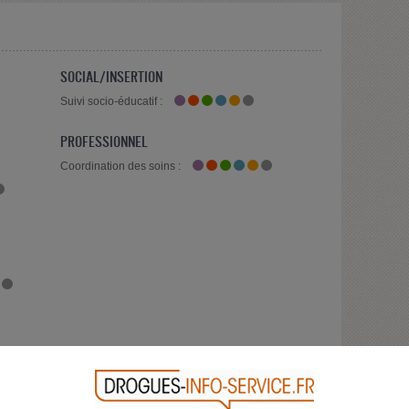
SOCIAL/INSERTION
Suivi socio-éducatif :
PROFESSIONNEL
Coordination des soins :
gie
Dépendance au jeu