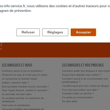
s-info-service.fr, nous utilisons des cookies et d’autres traceurs pour o
gnes de prévention.
RETOUR À LA LISTE
Refuser
Réglages
Accepter
LES DROGUES ET VOUS
LES DROGUES ET VOS PROCHES
Comment savoir si j'ai un problème ?
Comment parler des drogues à mes enfan
Personne ne sait, je n'ose pas en parler
Puis-je faire dépister mon enfant ?
Je consomme à moindre risque
Comment savoir si sa consommation est
problématique ?
Arrêter, comment faire ?
J'ai découvert que mon enfant se drogue
Est-il possible d'arrêter seul le cannabis ?
Il ne veut pas arrêter, que faire ?
Avec l'appli Jeanne, j'arrête le cannabis !
Comment aider un proche ?
Je souhaite me faire aider
Il a repris sa consommation
Je voudrais prendre un traitement de
substitution
Se faire aider
Vivre avec la substitution
J'ai envie d'arrêter mon traitement de