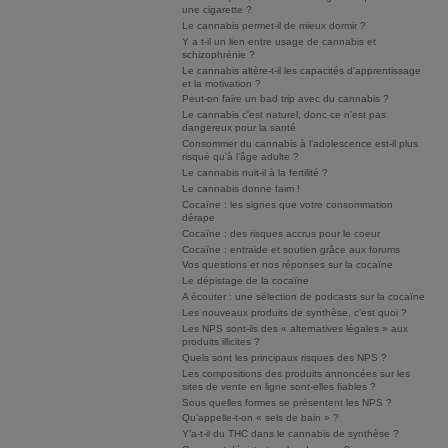
une cigarette ?
Le cannabis permet-il de mieux dormir ?
Y a t-il un lien entre usage de cannabis et
schizophrénie ?
Le cannabis altère-t-il les capacités d'apprentissage
et la motivation ?
Peut-on faire un bad trip avec du cannabis ?
Le cannabis c'est naturel, donc ce n'est pas
dangereux pour la santé
Consommer du cannabis à l’adolescence est-il plus
risqué qu’à l’âge adulte ?
Le cannabis nuit-il à la fertilité ?
Le cannabis donne faim !
Cocaïne : les signes que votre consommation
dérape
Cocaïne : des risques accrus pour le coeur
Cocaïne : entraide et soutien grâce aux forums
Vos questions et nos réponses sur la cocaïne
Le dépistage de la cocaïne
A écouter : une sélection de podcasts sur la cocaïne
Les nouveaux produits de synthèse, c’est quoi ?
Les NPS sont-ils des « alternatives légales » aux
produits illicites ?
Quels sont les principaux risques des NPS ?
Les compositions des produits annoncées sur les
sites de vente en ligne sont-elles fiables ?
Sous quelles formes se présentent les NPS ?
Qu’appelle-t-on « sels de bain » ?
Y’a-t-il du THC dans le cannabis de synthèse ?