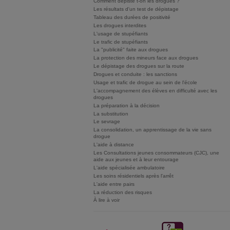
Comment dépiste t-on les drogues ?
Les résultats d'un test de dépistage
Tableau des durées de positivité
Les drogues interdites
L'usage de stupéfiants
Le trafic de stupéfiants
La "publicité" faite aux drogues
La protection des mineurs face aux drogues
Le dépistage des drogues sur la route
Drogues et conduite : les sanctions
Usage et trafic de drogue au sein de l'école
L'accompagnement des élèves en difficulté avec les
drogues
La préparation à la décision
La substitution
Le sevrage
La consolidation, un apprentissage de la vie sans
drogue
L'aide à distance
Les Consultations jeunes consommateurs (CJC), une
aide aux jeunes et à leur entourage
L'aide spécialisée ambulatoire
Les soins résidentiels après l'arrêt
L'aide entre pairs
La réduction des risques
À lire à voir