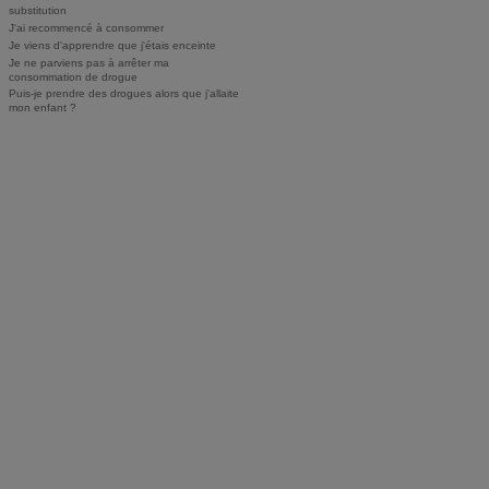
substitution
J'ai recommencé à consommer
Je viens d'apprendre que j'étais enceinte
Je ne parviens pas à arrêter ma
consommation de drogue
Puis-je prendre des drogues alors que j'allaite
mon enfant ?