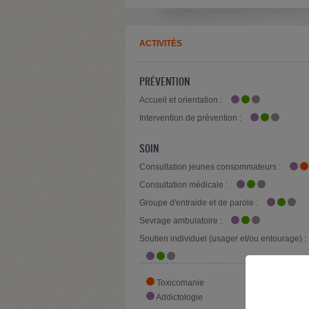
ACTIVITÉS
PRÉVENTION
Accueil et orientation :
Intervention de prévention :
SOIN
Consultation jeunes consommateurs :
Consultation médicale :
Groupe d'entraide et de parole :
Sevrage ambulatoire :
Soutien individuel (usager et/ou entourage) :
Toxicomanie
Alcoolo
Addictologie
Pharma