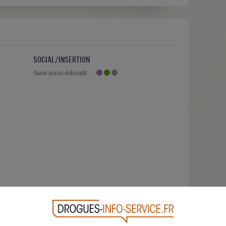
SOCIAL/INSERTION
Suivi socio-éducatif :
gie
Dépendance au jeu
codépendance
Autre