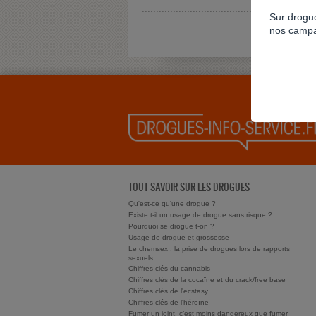
Sur drogue
nos campa
TOUT SAVOIR SUR LES DROGUES
Qu'est-ce qu'une drogue ?
Existe t-il un usage de drogue sans risque ?
Pourquoi se drogue t-on ?
Usage de drogue et grossesse
Le chemsex : la prise de drogues lors de rapports
sexuels
Chiffres clés du cannabis
Chiffres clés de la cocaïne et du crack/free base
Chiffres clés de l'ecstasy
Chiffres clés de l'héroïne
Fumer un joint, c’est moins dangereux que fumer