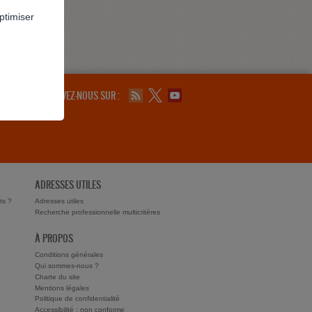
ptimiser
SUIVEZ-NOUS SUR :
ADRESSES UTILES
ts ?
Adresses utiles
Recherche professionnelle multicritères
À PROPOS
Conditions générales
Qui sommes-nous ?
Charte du site
Mentions légales
Politique de confidentialité
Accessibilité : non conforme