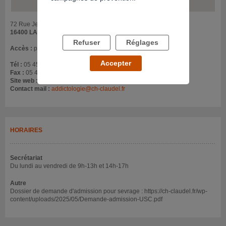
72 Rue Jean Doucet
16400 LA COURONNE
Refuser
Réglages
Accès :
près de l'hôpital général d'Angoulême
Accepter
Tél :
05 45 67 01 99
Fax :
05 45 67 35 29
Site web :
ch-claudel.fr/offre-de-soins/
Contact mail :
addictologie@ch-claudel.fr
HORAIRES
Secrétariat
Du lundi au vendredi de 9h-13h et 14h-17h
Autre
Dossier de demande d'admission pour sevrage : https://ch-claudel.fr/wp-
content/uploads/2025/05/Demande-admission-USC.pdf