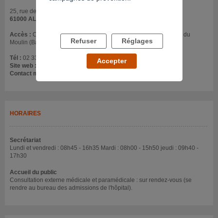
25, rue de Fresnay CHIC Alençon Mamers
61000 ALENCON
Accès :
Consultations externes : ELSA - 2ème étage du Batiment du
Refuser
Réglages
Moulin (Batiment Q)
Tél :
02 33 32 31 32
Accepter
Site web :
www.ch-alencon.fr
Contact mail :
sec.elsa@ch-alencon.fr
HORAIRES
Secrétariat
Lundi et vendredi : 08h45 - 16h35 Mardi : 08h00 - 15h50 jeudi : 09h40 -
17h30
Accueil du public
Consultation externe médicale et paramédicale : sur rendez-vous (se
rendre au bureau des admissions de l'hôpital).