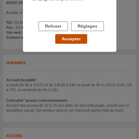
68300 SAINT LOUIS
Accès :
A coté de l'entrepôt Métro Car
Tél :
03 89 70 14 14
Refuser
Réglages
Fax :
03 89 70 90 99
Site web :
www.le-cap.org
Contact mail :
stlouis@le-cap.org
Accepter
HORAIRES
Accueil du public
le lundi de 9h à 12h15 et de 14h30 à 19h, le jeudi de 9h à 12h15 et de 13h
à 17h, le vendredi de 9h à 13h.
Consultat° jeunes consommateurs
Accueil des jeunes de 12 à 25 ans et/ou de leur entourage, assuré par un
travailleur social. Sur rendez-vous le 1er mercredi après-midi du mois.
ACCUEIL