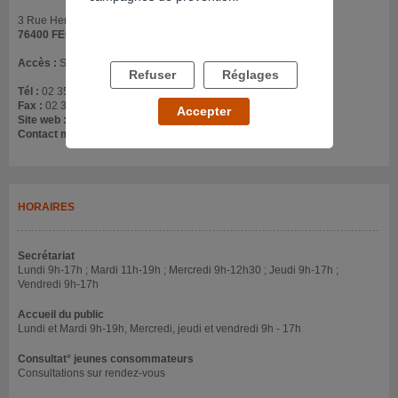
3 Rue Henri Dunant
76400 FECAMP
Accès :
Sur le site de l'ancien hôpital
Refuser
Réglages
Tél :
02 35 10 62 97
Fax :
02 35 10 62 98
Accepter
Site web :
www.ch-fecamp.fr
Contact mail :
csapa@ch-fecamp.fr
HORAIRES
Secrétariat
Lundi 9h-17h ; Mardi 11h-19h ; Mercredi 9h-12h30 ; Jeudi 9h-17h ;
Vendredi 9h-17h
Accueil du public
Lundi et Mardi 9h-19h, Mercredi, jeudi et vendredi 9h - 17h
Consultat° jeunes consommateurs
Consultations sur rendez-vous