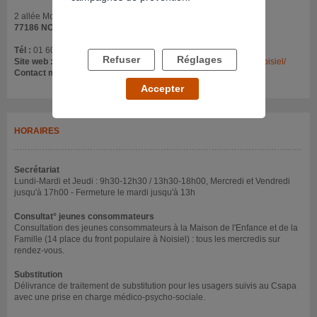
2 allée Montesquieu
77186 NOISIEL
Tél :
01 60 95 03 20
Refuser
Réglages
Site web :
www.addictions-france.org/etablissements/csapa-de-noisiel/
Contact mail :
csapa.noisiel@addictions-france.org
Accepter
HORAIRES
Secrétariat
Lundi-Mardi et Jeudi : 9h30-12h30 / 13h30-18h00, Mercredi et Vendredi
jusqu'à 17h00 - Fermeture le mardi jusqu'à 13h
Consultat° jeunes consommateurs
Consultation des jeunes consommateurs à la Maison de l'Enfance et de la
Famille (14 place du front populaire à Noisiel) : tous les mercredis sur
rendez-vous.
Substitution
Délivrance de traitement de substitution pour les usagers suivis au Csapa
avec une prise en charge médico-psycho-sociale.