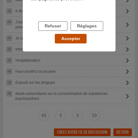
K Bordeaux
J’essaie d’arrêter le cannabis accompagnés de soignants
Refuser
Réglages
pendant ma grossesse
Je crois qu'on a drogué mon verre à une soirée
Accepter
Informations
Hospitalisation
Faux positif a la cocaine
Exposé sur les drogues
étude universitaire sur la consommation de substances
psychoactives
<<
<
>
>>
CRÉEZ VOTRE FIL DE DISCUSSION
RETOUR