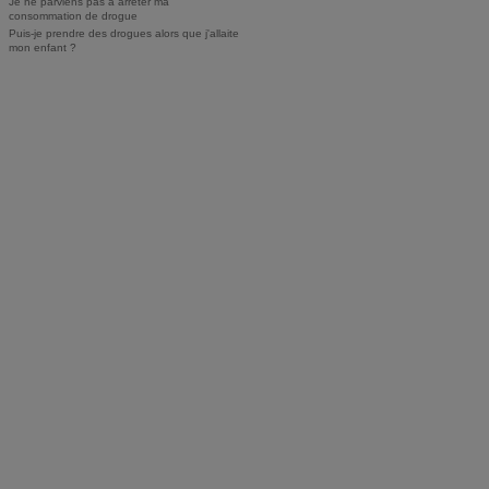
Je ne parviens pas à arrêter ma
consommation de drogue
Puis-je prendre des drogues alors que j'allaite
mon enfant ?