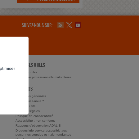
SUIVEZ-NOUS SUR :
ADRESSES UTILES
ptimiser
ts ?
Adresses utiles
Recherche professionnelle multicritères
À PROPOS
Conditions générales
Qui sommes-nous ?
Charte du site
Mentions légales
Politique de confidentialité
Accessibilité : non conforme
Rapports d'observation ADALIS
Drogues info service accessible aux
personnes sourdes et malentendantes