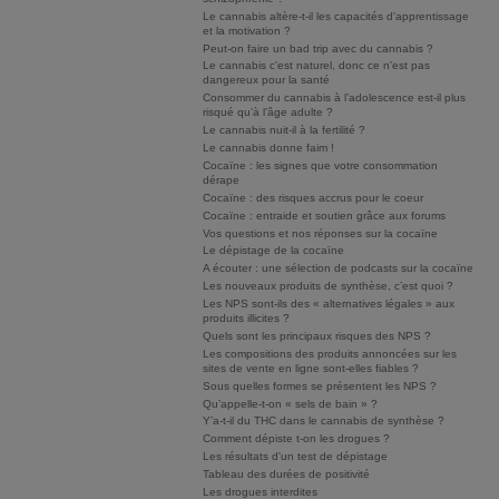
Le cannabis altère-t-il les capacités d'apprentissage
et la motivation ?
Peut-on faire un bad trip avec du cannabis ?
Le cannabis c'est naturel, donc ce n'est pas
dangereux pour la santé
Consommer du cannabis à l’adolescence est-il plus
risqué qu’à l’âge adulte ?
Le cannabis nuit-il à la fertilité ?
Le cannabis donne faim !
Cocaïne : les signes que votre consommation
dérape
Cocaïne : des risques accrus pour le coeur
Cocaïne : entraide et soutien grâce aux forums
Vos questions et nos réponses sur la cocaïne
Le dépistage de la cocaïne
A écouter : une sélection de podcasts sur la cocaïne
Les nouveaux produits de synthèse, c’est quoi ?
Les NPS sont-ils des « alternatives légales » aux
produits illicites ?
Quels sont les principaux risques des NPS ?
Les compositions des produits annoncées sur les
sites de vente en ligne sont-elles fiables ?
Sous quelles formes se présentent les NPS ?
Qu’appelle-t-on « sels de bain » ?
Y’a-t-il du THC dans le cannabis de synthèse ?
Comment dépiste t-on les drogues ?
Les résultats d'un test de dépistage
Tableau des durées de positivité
Les drogues interdites