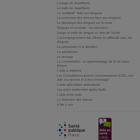
L'usage de stupéfiants
Le trafic de stupéfiants
La "publicité" faite aux drogues
La protection des mineurs face aux drogues
Le dépistage des drogues sur la route
Drogues et conduite : les sanctions
Usage et trafic de drogue au sein de l'école
L'accompagnement des élèves en difficulté avec les
drogues
La préparation à la décision
La substitution
Le sevrage
La consolidation, un apprentissage de la vie sans
drogue
L'aide à distance
Les Consultations jeunes consommateurs (CJC), une
aide aux jeunes et à leur entourage
L'aide spécialisée ambulatoire
Les soins résidentiels après l'arrêt
L'aide entre pairs
La réduction des risques
À lire à voir