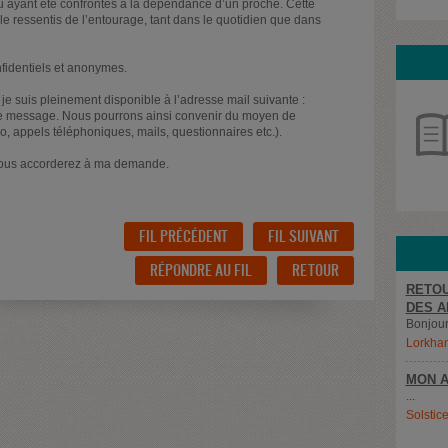
u ayant été confrontés à la dépendance d’un proche. Cette
le ressentis de l’entourage, tant dans le quotidien que dans
fidentiels et anonymes.
 je suis pleinement disponible à l’adresse mail suivante :
e message. Nous pourrons ainsi convenir du moyen de
, appels téléphoniques, mails, questionnaires etc.).
vous accorderez à ma demande.
FIL PRÉCÉDENT
FIL SUIVANT
RÉPONDRE AU FIL
RETOUR
RETOU
DES A
Bonjour,
Lorkha
MON A
...
Solstic