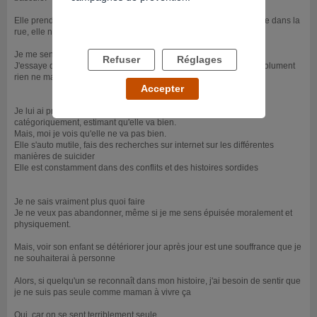
Elle prend depuis quelques années du protoxyde d'azote, elle erre dans la
rue, elle ne prend plus soin d'elle, elle se prostitue ...
Je me sens démunie et dépassée.
Refuser
Réglages
J'essaye de l'aider, de la soutenir pour qu'elle s'en sorte mais absolument
rien ne marche
Accepter
Je lui ai proposé de voir un médecin, un psychiatre...elle refuse
catégoriquement, estimant qu'elle va bien.
Mais, moi je vois qu'elle ne va pas bien.
Elle s'auto mutile, fais des recherches sur internet sur les différentes
manières de suicider
Elle est constamment dans des conflits et des histoires sordides
Je ne sais vraiment plus quoi faire
Je ne veux pas abandonner, même si je me sens épuisée moralement et
physiquement.
Mais, voir son enfant se détériorer jour après jour est une souffrance que je
ne souhaiterai à personne
Alors, si quelqu'un se reconnaît dans mon histoire, j'ai besoin de sentir que
je ne suis pas seule comme maman à vivre ça
Oui, car on se sent terriblement seule