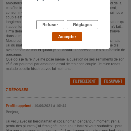
amoureuse de lui de mon côté, il a complètement replongé. Il prend de la
cocaïne tout les jours, à perdu son emploi, n à aucune rentré d argent,
consomme quasiment seul et regarde des sites libertins. Aujourd'hui notre
couple est sur le point de se terminer car de mon côté ça fait trop
longtemps que ça dure. J'ai essayé à plusieurs reprises de lui en parler, qu
Refuser
Réglages
il appel les centres, je lui ai dis que je serais à ses côtés mais rien n'y fait...
Il m'a demandé récemment de l argent pour en acheter car il se retrouve
dans la m... Financière.
Accepter
Mes proches me disent de le laisser car seul lui peut avoir le déclic mais
j'ai du mal à m y faire et ouvrir les yeux. Il est contradictoire car il me dis
avoir besoin de moi et quand je soi disant " l oppresse" il n'a plus besoin de
personne.
Que dois je faire ? Je me pose même la question de ses sentiments de son
côté car pour moi par amour on essai de tenir con couple. Je m'en rends
malade et cette histoire avec lui me hante.
FIL PRÉCÉDENT
FIL SUIVANT
7 RÉPONSES
Profil supprimé
- 10/09/2021 à 10h44
Bonjour,
j'ai vécu avec un heroinaman et cocainoman pendant un moment. j'en ai
perdu des plumes (j'ai témoigné un peu plus haut si vous souhaitez , peut
être que vous vous y retrouverez....) . Les drogues sont pires que tout, elles