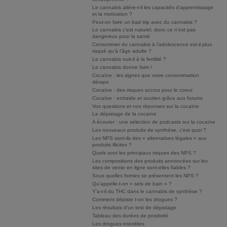
Le cannabis altère-t-il les capacités d'apprentissage
et la motivation ?
Peut-on faire un bad trip avec du cannabis ?
Le cannabis c'est naturel, donc ce n'est pas
dangereux pour la santé
Consommer du cannabis à l’adolescence est-il plus
risqué qu’à l’âge adulte ?
Le cannabis nuit-il à la fertilité ?
Le cannabis donne faim !
Cocaïne : les signes que votre consommation
dérape
Cocaïne : des risques accrus pour le coeur
Cocaïne : entraide et soutien grâce aux forums
Vos questions et nos réponses sur la cocaïne
Le dépistage de la cocaïne
A écouter : une sélection de podcasts sur la cocaïne
Les nouveaux produits de synthèse, c’est quoi ?
Les NPS sont-ils des « alternatives légales » aux
produits illicites ?
Quels sont les principaux risques des NPS ?
Les compositions des produits annoncées sur les
sites de vente en ligne sont-elles fiables ?
Sous quelles formes se présentent les NPS ?
Qu’appelle-t-on « sels de bain » ?
Y’a-t-il du THC dans le cannabis de synthèse ?
Comment dépiste t-on les drogues ?
Les résultats d'un test de dépistage
Tableau des durées de positivité
Les drogues interdites