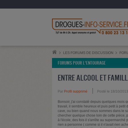
LES FORUMS DE DISCUSSION
FOR
FORUMS POUR L'ENTOURAGE
ENTRE ALCOOL ET FAMILL
Par
Profil supprimé
Posté le 18/10/201
Bonsoir, j'ai constaté depuis quelques mois q
travail, il semble heureux et puis petit à petit
cave, ou bien quand nous sommes dans le sal
chercher quelque chose loin de cette pièce, pu
à l'école, des fois il s'arrête au supermarché p
rien a personne ( comme si il n'avait rien achet