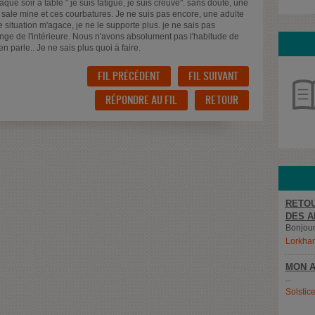
que soir a table " je suis fatigué, je suis creuvé". sans doute, une
 sale mine et ces courbatures. Je ne suis pas encore, une adulte
te situation m'agace, je ne le supporte plus. je ne sais pas
onge de l'intérieure. Nous n'avons absolument pas l'habitude de
 en parle.. Je ne sais plus quoi à faire.
FIL PRÉCÉDENT
FIL SUIVANT
RÉPONDRE AU FIL
RETOUR
RETOU
DES A
Bonjour,
Lorkha
MON A
...
Solstic