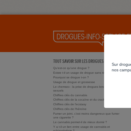
TOUT SAVOIR SUR LES DROGUES
Sur drogue
Qu'est-ce qu'une drogue ?
nos campa
Existe t-il un usage de drogue sans risque ?
Pourquoi se drogue t-on ?
Usage de drogue et grossesse
Le chemsex : la prise de drogues lors de rapports
sexuels
Chiffres clés du cannabis
Chiffres clés de la cocaïne et du crack/free base
Chiffres clés de l'ecstasy
Chiffres clés de l'héroïne
Fumer un joint, c’est moins dangereux que fumer
une cigarette ?
Le cannabis permet-il de mieux dormir ?
Y a t-il un lien entre usage de cannabis et
schizophrénie ?