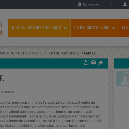
Espace pro
TOUT SAVOIR SUR LES DROGUES
LES DROGUES ET VOUS
LES
UMS POUR L'ENTOURAGE
ENTRE ALCOOL ET FAMILLE.
E.
3 à 08h04
ue mon père consomme de l'alcool: Le soir, lorsqu'il rentre du
 dans la soirée il boit : il invente des excuses pour descendre à la
on il attend que nous ayons le dos tourné, ou nous envoie
is discrètement il boit à la bouteille. Lorsqu'il vient me chercher
our acheter de l'alcool puis arrivé à la maison il la cache et ne dit
er) Le soir à table il ne tolère plus rien, tout lui semble