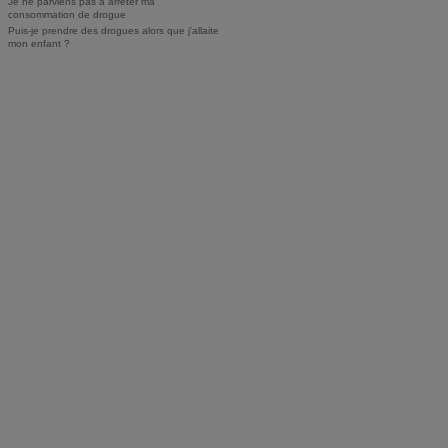
Je ne parviens pas à arrêter ma
consommation de drogue
Puis-je prendre des drogues alors que j'allaite
mon enfant ?