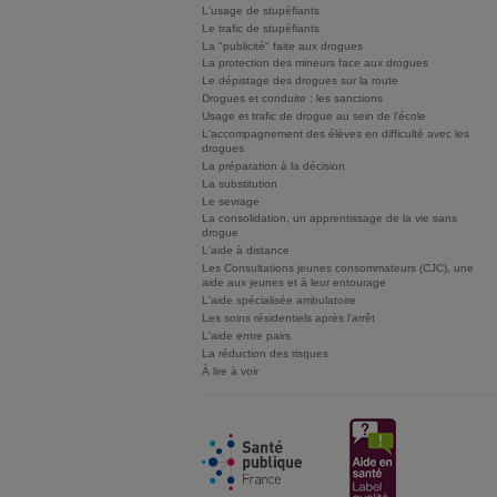
L'usage de stupéfiants
Le trafic de stupéfiants
La "publicité" faite aux drogues
La protection des mineurs face aux drogues
Le dépistage des drogues sur la route
Drogues et conduite : les sanctions
Usage et trafic de drogue au sein de l'école
L'accompagnement des élèves en difficulté avec les
drogues
La préparation à la décision
La substitution
Le sevrage
La consolidation, un apprentissage de la vie sans
drogue
L'aide à distance
Les Consultations jeunes consommateurs (CJC), une
aide aux jeunes et à leur entourage
L'aide spécialisée ambulatoire
Les soins résidentiels après l'arrêt
L'aide entre pairs
La réduction des risques
À lire à voir