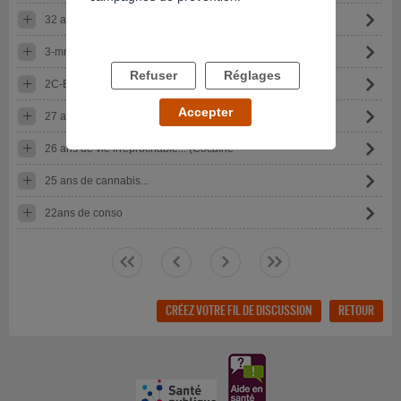
32 ans, clean, mais peur d’être “abîmé” à vie (Weed)
3-mmc
Refuser
Réglages
2C-B et schizophrénie
Accepter
27 ans d'addiction, comment arreter ?
26 ans de vie irréprochable... (Cocaïne
25 ans de cannabis...
22ans de conso
<<
<
>
>>
CRÉEZ VOTRE FIL DE DISCUSSION
RETOUR