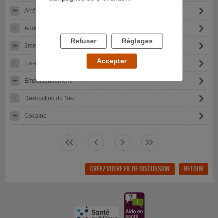
Arrête cannabis du jour au lendemain
Addiction cathinones
Refuser
Réglages
3mmc addictions et tca
Accepter
Est-ce que j'arriverais à m'en sortir?
Empoisonnement
Destruction du Nez
Cocaine
<<
<
>
>>
CRÉEZ VOTRE FIL DE DISCUSSION
RETOUR