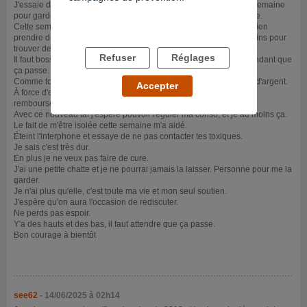
J'essaie de m'accrocher et je viens de commencer un taf de 25h/semaine
pour garder un semblant d'équilibre et je me force sinon je sombre.
Cette semaine j'ai éteint l'interphone, snapchat et j'ai réussi à ne rien
prendre de 5j mais j'ai craqué ce soir. J'ai fait des pieds et des mains pour
trouver des thunes et bien sûr j'ai trouvé.Je me déchire la tête.
Refuser
Réglages
Il faut bosser et s'isoler un max et je me bourre de ceresta en attendant que
ça passe.
Comme toi je n'ai plus de vie sociale, pas de sorties puisque pas d'argent.
Accepter
À force d'emprunter je croule sous les dettes et je n'arrive pas
rembourser tous les mois. Je suis dans la merde.
Avec ce nouveau taf j'espère pouvoir reguler ma conso, et je au moins ça.
Le fait de m'être isolée cette semaine m'a aidé.
Éteint l'interphone et essaye de ne pas contacter tes toxiques.
Je sais c'est très dur.
En plus je ne veux pas faire de cure.
J'ai une petite chatte et je ne pourrai jamais la laisser. Personne pour me la
garder.
Je n'ai plus qu'elle, c'est toute ma vie et mon seul soutien.
J'espère qu'on aura l'occasion de rediscuter.
Ne perds pas espoir.
Y'a des hauts et des bas, il faut attendre que ça passe.
Bon courage à bientôt
see62
- 14/06/2025 à 02h14