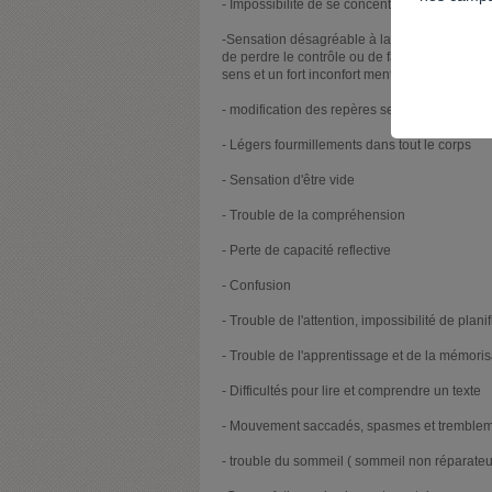
- Impossibilité de se concentrer visuellemen
-Sensation désagréable à la tête, à la jonctio
de perdre le contrôle ou de faire un malaise 
sens et un fort inconfort mental et physique)
- modification des repères sensoriels et sens
- Légers fourmillements dans tout le corps
- Sensation d'être vide
- Trouble de la compréhension
- Perte de capacité reflective
- Confusion
- Trouble de l'attention, impossibilité de plani
- Trouble de l'apprentissage et de la mémoris
- Difficultés pour lire et comprendre un texte
- Mouvement saccadés, spasmes et tremble
- trouble du sommeil ( sommeil non réparateu