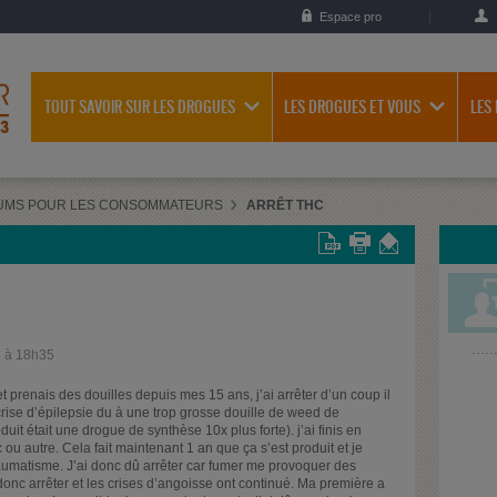
Espace pro
TOUT SAVOIR SUR LES DROGUES
LES DROGUES ET VOUS
LES
UMS POUR LES CONSOMMATEURS
ARRÊT THC
3 à 18h35
et prenais des douilles depuis mes 15 ans, j’ai arrêter d’un coup il
e crise d’épilepsie du à une trop grosse douille de weed de
uit était une drogue de synthèse 10x plus forte). j’ai finis en
 ou autre. Cela fait maintenant 1 an que ça s’est produit et je
traumatisme. J’ai donc dû arrêter car fumer me provoquer des
donc arrêter et les crises d’angoisse ont continué. Ma première a