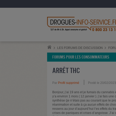
LES FORUMS DE DISCUSSION
FOR
FORUMS POUR LES CONSOMMATEURS
ARRÊT THC
Par
Profil supprimé
Posté le 20/02/202
Bonjour, j’ai 19 ans et je fumais du cannabis 
y’a environ 1 mois ( 12 janvier ). j’ai fais un
synthèse (je n’étais pas au courant que le prod
réanimation et suite à ça aucun effets de choc
ressens au jour d’aujourd’hui l’es effets du 
crises de paniques et crises d’angoisse. J’ai 