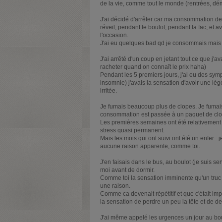
de la vie, comme tout le monde (rentrées, d
J'ai décidé d'arrêter car ma consommation deve
réveil, pendant le boulot, pendant la fac, et a
l'occasion.
J'ai eu quelques bad qd je consommais mais ri
J'ai arrêté d'un coup en jetant tout ce que j'a
racheter quand on connaît le prix haha)
Pendant les 5 premiers jours, j'ai eu des symp
insomnie) j'avais la sensation d'avoir une lég
irritée.
Je fumais beaucoup plus de clopes. Je fumais 
consommation est passée à un paquet de clop
Les premières semaines ont été relativement 
stress quasi permanent.
Mais les mois qui ont suivi ont été un enfer :
aucune raison apparente, comme toi.
J'en faisais dans le bus, au boulot (je suis se
moi avant de dormir.
Comme toi la sensation imminente qu'un truc g
une raison.
Comme ca devenait répétitif et que c'était im
la sensation de perdre un peu la tête et de de
J'ai même appelé les urgences un jour au boulo