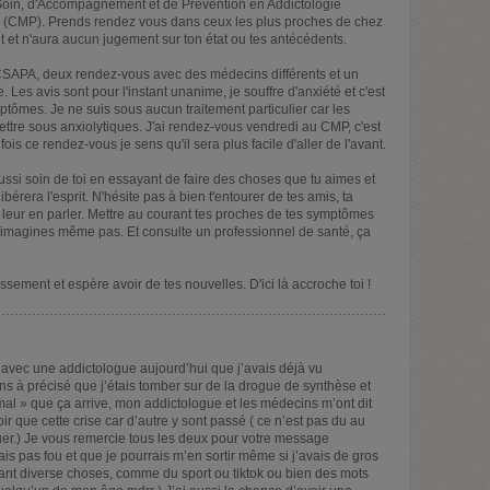
Soin, d'Accompagnement et de Prévention en Addictologie
(CMP). Prends rendez vous dans ceux les plus proches de chez
ant et n'aura aucun jugement sur ton état ou tes antécédents.
CSAPA, deux rendez-vous avec des médecins différents et un
Les avis sont pour l'instant unanime, je souffre d'anxiété et c'est
tômes. Je ne suis sous aucun traitement particulier car les
tre sous anxiolytiques. J'ai rendez-vous vendredi au CMP, c'est
ois ce rendez-vous je sens qu'il sera plus facile d'aller de l'avant.
ssi soin de toi en essayant de faire des choses que tu aimes et
érera l'esprit. N'hésite pas à bien t'entourer de tes amis, ta
de leur en parler. Mettre au courant tes proches de tes symptômes
 n'imagines même pas. Et consulte un professionnel de santé, ça
ssement et espère avoir de tes nouvelles. D'ici là accroche toi !
 avec une addictologue aujourd’hui que j’avais déjà vu
ens à précisé que j’étais tomber sur de la drogue de synthèse et
normal » que ça arrive, mon addictologue et les médecins m’ont dit
 que cette crise car d’autre y sont passé ( ce n’est pas du au
er.) Je vous remercie tous les deux pour votre message
tais pas fou et que je pourrais m’en sortir même si j’avais de gros
aisant diverse choses, comme du sport ou tiktok ou bien des mots