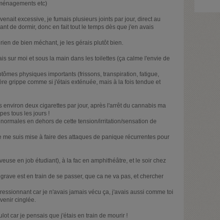
éménagements etc)
nait excessive, je fumais plusieurs joints par jour, direct au
vant de dormir, donc en fait tout le temps dès que j'en avais
en de bien méchant, je les gérais plutôt bien.
vais sur moi et sous la main dans les toilettes (ça calme l'envie de
tômes physiques importants (frissons, transpiration, fatigue,
ère grippe comme si j'étais exténuée, mais à la fois tendue et
environ deux cigarettes par jour, après l'arrêt du cannabis ma
es tous les jours !
normales en dehors de cette tension/irritation/sensation de
 je me suis mise à faire des attaques de panique récurrentes pour
rveuse en job étudiant), à la fac en amphithéâtre, et le soir chez
rave est en train de se passer, que ca ne va pas, et chercher
pressionnant car je n'avais jamais vécu ça, j'avais aussi comme toi
venir cinglée.
t car je pensais que j'étais en train de mourir !