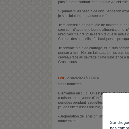
plus fumer et surtout de ne plus vivre cet enf
Si jamais tu as besoin de discuter de ton expé
je suis totalement passée par là.
Je te conseille en parallèle de maintenir une
sommeil, d'avoir une bonne alimentation et n'
retrouves malgré toi la sérénité que tu avais
Ce sont des conseils très basiques et presque 
Je t'envoie plein de courage, et je suis cont
penser à moi ! Ne t'en fais pas, tu n'es pas fo
cerveau face au sevrage d'une substance à la
Gros bisous
Lok
- 21/02/2023 à 17h14
Salut laduches !
Bienvenue au club ! On est plusieurs dans to
à raison en moyenne d'un à 2 joints avant d'al
périodes pendant lesquelles je ne fumais pas
j'ai des effets assez terrible, je t'en fais une l
-Degradation de la vision, impression que ça
mouvements
Sur drogue
nos campa