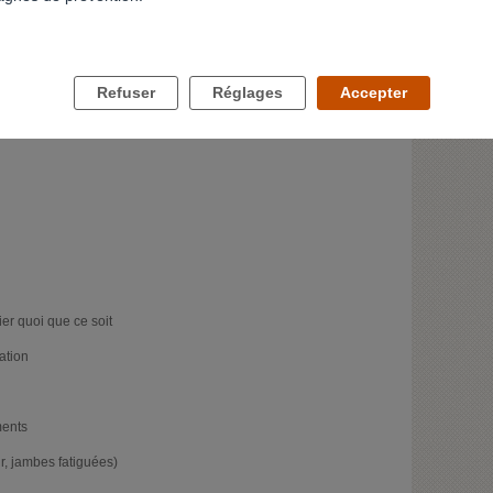
t ou mentalement
n entre le crâne et la colonne vertébrale qui donne l'impression
(sensation entraînant également une forte dégradation de tout les
Refuser
Réglages
Accepter
ation d'être ailleurs, comme dans un rêve
fier quoi que ce soit
ation
ments
r, jambes fatiguées)