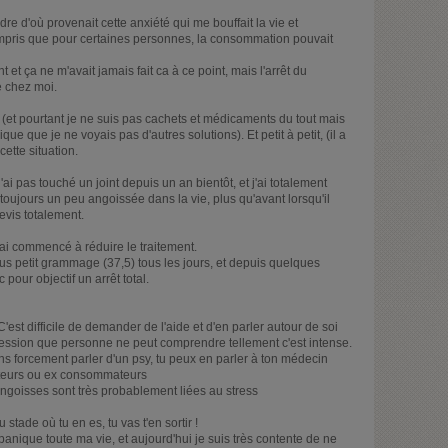
e d'où provenait cette anxiété qui me bouffait la vie et
ompris que pour certaines personnes, la consommation pouvait
 et ça ne m'avait jamais fait ca à ce point, mais l'arrêt du
 chez moi.
s (et pourtant je ne suis pas cachets et médicaments du tout mais
ue que je ne voyais pas d'autres solutions). Et petit à petit, (il a
cette situation.
'ai pas touché un joint depuis un an bientôt, et j'ai totalement
 toujours un peu angoissée dans la vie, plus qu'avant lorsqu'il
evis totalement.
j'ai commencé à réduire le traitement.
 plus petit grammage (37,5) tous les jours, et depuis quelques
 pour objectif un arrêt total.
C'est difficile de demander de l'aide et d'en parler autour de soi
pression que personne ne peut comprendre tellement c'est intense.
ns forcement parler d'un psy, tu peux en parler à ton médecin
ateurs ou ex consommateurs
 angoisses sont très probablement liées au stress
tade où tu en es, tu vas t'en sortir !
 panique toute ma vie, et aujourd'hui je suis très contente de ne