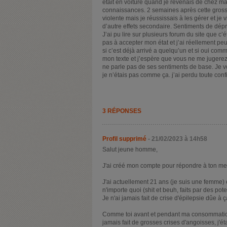
était en voiture quand je revenais de chez ma
connaissances. 2 semaines après cette grosse
violente mais je réussissais à les gérer et je v
d’autre effets secondaire. Sentiments de dépr
J’ai pu lire sur plusieurs forum du site que c
pas à accepter mon état et j’ai réellement pe
si c’est déjà arrivé a quelqu’un et si oui comm
mon texte et j’espère que vous ne me jugerez 
ne parle pas de ses sentiments de base. Je v
je n’étais pas comme ça. j’ai perdu toute co
3 RÉPONSES
Profil supprimé
- 21/02/2023 à 14h58
Salut jeune homme,
J'ai créé mon compte pour répondre à ton mes
J'ai actuellement 21 ans (je suis une femme) 
n'importe quoi (shit et beuh, faits par des pot
Je n'ai jamais fait de crise d'épilepsie dûe à 
Comme toi avant et pendant ma consommation 
jamais fait de grosses crises d'angoisses, j'