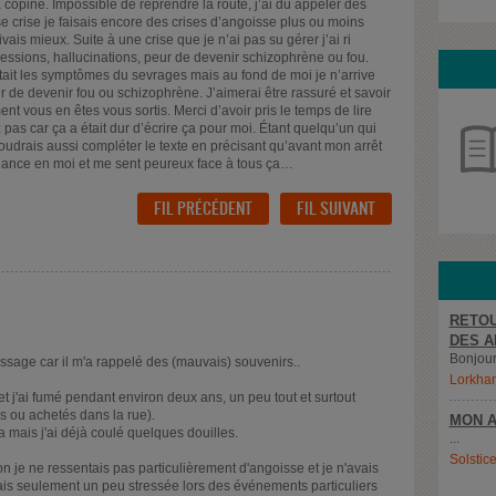
 copine. Impossible de reprendre la route, j’ai dû appeler des
 crise je faisais encore des crises d’angoisse plus ou moins
ivais mieux. Suite à une crise que je n’ai pas su gérer j’ai ri
essions, hallucinations, peur de devenir schizophrène ou fou.
’était les symptômes du sevrages mais au fond de moi je n’arrive
ur de devenir fou ou schizophrène. J’aimerai être rassuré et savoir
ent vous en êtes vous sortis. Merci d’avoir pris le temps de lire
pas car ça a était dur d’écrire ça pour moi. Étant quelqu’un qui
oudrais aussi compléter le texte en précisant qu’avant mon arrêt
nfiance en moi et me sent peureux face à tous ça…
FIL PRÉCÉDENT
FIL SUIVANT
RETOU
DES A
Bonjour,
sage car il m'a rappelé des (mauvais) souvenirs..
Lorkha
et j'ai fumé pendant environ deux ans, un peu tout et surtout
es ou achetés dans la rue).
MON A
ça mais j'ai déjà coulé quelques douilles.
...
Solstic
je ne ressentais pas particulièrement d'angoisse et je n'avais
étais seulement un peu stressée lors des événements particuliers