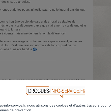
er des crises d'angoisse
rience et de tes peurs, n'hésite pas, je ne te jugerai pas du tout
 bonne hygiène de vie, de garder des horaires stables de
hésite pas à te dépenser parce que clairement ça te détend et tu
 quand tu fumais
évidents mais mine de rien ils font la différence !
ente si mon message a pu t'aider parce que vraiment, tu me fais
u du tout c'est une réaction normale de ton corps et de ton
quelle tu as été habitué
n cas. J'ai 22 ans et j'ai consommé du cannabis pendant 4-5 ans
ler dormir (avec certaines courte périodes avec plus et d'autres
). Il y a 10 semaines j'ai stoppé ma consommation et maintenant
iste peut être te retrouveras tu dedans :
 tourne, que des zones localisés grossissent où on de légers
s-info-service.fr, nous utilisons des cookies et d’autres traceurs pour o
gnes de prévention.