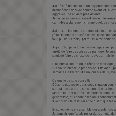
J'ai décidé de consulter un psy pour comprendr
m'empêchait de vivre comme avant, et j'ai c
aggraver une anxiété préexistante.
Je ne l'avais jamais ressenti aussi intensément
cannabis a clairement changé quelque chose
J'ai prix un traitement pendant plusieurs moi
j'étais tellement épuisée de ces crises de paniq
fallu plusieurs mois), j'ai réussi à me sortir de 
Aujourd'hui je ne fume plus de cigarettes, je n
arrêté de faire des crises de panique. Je suis
s'agit de faire qq chose de nouveau, mais je r
D'ailleurs à l'heure où je t'écris ce message, 
Si cela t'intéresse je prenais de l'Effexor au
semaines je l'ai réduit à un jour sur deux, avec
Ce que je peux te conseiller :
Déjà, ne pas rester dans cette situation seul. 
surtout que c'est une sensation où on a l'im
Mais te tourner auprès d'un professionnel, sa
généraliste, ou encore à tes amis consomm
Il va pouvoir te rassurer en te disant que tes
Ensuite, même si ca semble dur à entendre au s
Je pensais que j'allais rester dans un état de