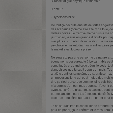
-Grosse fatigue physique et mentale
-Lenteur
- Hypersensibilité
De tout ça découle ensuite de fortes angoisse
des scénarios (comme être atteint de folie, 
d'idées noires. Je n'arrive même plus à me co
jeux vidéo, je suis en grande difficulté pour 
n'as plus aucun élan de motivation. Je me sen
psychoter en m'autodiagnosticant les pires 
le mal-être est toujours présent.
Ne serais tu pas une personne de nature anx
événements désagréable ? Le cannabis peut p
compliqués et quand cette béquille cède, tout 
d'angoisses que tu subit depuis un mois. Tes 
anxiété dont les symptômes disparaissent au m
un processus long qui peut mettre des mois et 
dire ça c'est parce-que comme toi je suis très
m'a permis d'enfouir mes peurs sur l'avenir e
avant cet arrêt, je n'exprimais pas mes sentim
permettant de mettre tes émotions de côtés. 
disparue, peut être faudrait il en parler pour p
Je ne saurais trop te conseiller de prendre
pour en parler, ça te libérera et te rassurera.