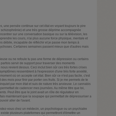
s, une pensée continue sur cet état en voyant toujours le pire
de schizophrénie) et une très grosse déprime accompagnée
ncentrer sur une conversation basique ou sur la télévision, les
apprendre les cours, n'ai plus aucune force physique, mentale et
s débile, incapable de réfléchir et je passe mon temps à
psychoses. Certaines semaines passent mieux que d'autres mais
ieuse ou ne refoule tu pas une forme de dépression ou certains
arfois servir de support pour traverser des moments
nous revient dessus. Ceci inclut bien sûr ces très fortes crises
symptômes ressemblent à l'expression d'une très forte anxiété,
oment où on accepte cet état. Bien sûr ce n'est pas facile, c'est
des mois pour finir par porter ces fruits. Si je me permets de te
 inquiet par mon état et suis de nature très anxieuse. Le cannabis
t permettait de cadencer mes journées. Au même titre que toi,
ents. Peut être que le joint avait un rôle de régulateur en
Mais maintenant que la soupape qui permettait de dépressuriser a
ouvoir aller de l'avant.
 rendez-vous chez un médecin, un psychologue ou un psychiatre
 Il existe plusieurs plateformes qui permettront d'émettre un