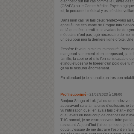
diagnostic sur ton cas comme le Centre des 
(CSAPA) ou le Centre Médico-Psychologique 
toi, le personnel médical y est très bienveill
Dans mon cas j'ai fais deux rendez-vous au 
appel à une écoutante de Drogue Info Service. 
de là que découlerait cette avalanche de symp
médecins n'ont pas jugé nécessaire de me met
un peu pour moi la dernière ligne droite. Une f
J'espère t'avoir un minimum rassuré. Prend au
mangeant sainement et en te reposant, ça te lib
famille, ta copine et si tu t'en sens capable 
et inquiétudes va te libérer d'un poid que tu
ça va te rassurer énormément.
En attendant je te souhaite un très bon rétabli
Profil supprimé
- 21/02/2023 à 19h00
Bonjour Snaga et Lok, j’ai eu un rendez vous
auparavant suite à ma crise d’épilepsie, je ti
vu l’utilisation que j’en avais fais c’était « 
que j’avais eu beaucoup de chances de n’avoir
THC normal, je ne veux pas vous faire paniqu
rassurant. Aujourd’hui j’ai compris que je n’é
doute. J’essaie de me distraire l’esprit en f