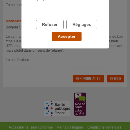
Tu ne donnes pas de détails =S ...
Moderateur
- 09/06/2017 à 13h42
Refuser
Réglages
Bonjour SachaLcb,
Accepter
Le cannabis est généralement la substance qui peut être à l'origine de bad
trips. La différence entre crack et cannabis se ressent par les effets bien
différents, le premier étant stimulant et euphorisant, le second euphorisant
mais plutôt dans un sens de "planer".
Le modérateur.
RÉPONDRE AU FIL
RETOUR
Accessibilité : non conforme
Mentions légales
Conditions générales