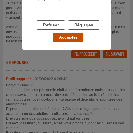
Je me dis heureusement qu'actuellement je n'en ai pas et je sais que c'est
positif. Aussi j'essaye de m'accrocher au faite qu'à ma rechute (il y a quasi 7
mois) vu que je suis sous buprénorphine (orobupré) les effets ne seront
vraiment pas terribles et j'avoue que ça ça m'aide un peu.
Refuser
Réglages
Avez vous quelques idées d'occupations qui je l'espère permettront à mes
envies de se barrer vissa ? Il est même pas 13h et je n'arrive déjà plus à
moccuper !
Accepter
Besoin d'aide s'il vous plait.
FIL PRÉCÉDENT
FIL SUIVANT
4 RÉPONSES
Profil supprimé
- 01/08/2022 à 20h48
Bonjour Ymae13,
Je n ai pas bien compris quelle était votre dépendance mais dans tous les
cas, essayez d être entourée , de vous défouler, les amis La famille les
câlins produisent de l ocytocyne , ça apaise et détends, le sport crée des
endorphines .
Et pourquoi pas faire du bénévolat ? Aider les refuges pour animaux ou
accompagner des adultes handicapés en vacances ?
Et je suis sure que vous pouvez avoir d autres idées .
Écrivez , dessinez , cuisinez , aidez votre prochain, donnez du sens à ces
vacances .
Et écrivez ici, appelez aussi , la ligne d écoute est au top .