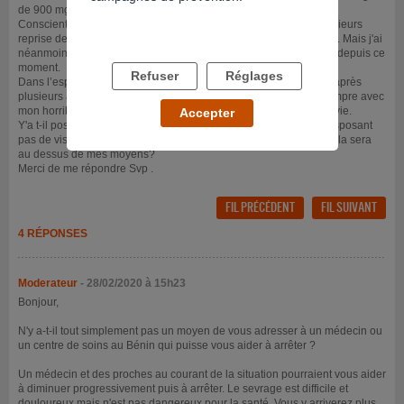
de 900 mg minimum en intervalle de 6 mois.
Conscient du dégât que ce médicament cause, j'ai essayer a plusieurs
reprise de me sevrer moi-même , ce qui a été toujours impossible. Mais j'ai
néanmoins puis retenu ma dose d'environ 900 mg plus ou moins depuis ce
moment.
Refuser
Réglages
Dans l’espoir de trouver une solution je suis tombé sur votre site après
plusieurs années de recherche d'un moyen pouvant m'aider a rompre avec
mon horrible quotidien , ce médicament qui a pris Control de ma vie.
Accepter
Y'a t-il possibilité de me faire sevrer puisque je suis africain ne disposant
pas de visa et de moyen de payer les coûts du soins au cas ou cela sera
au dessus de mes moyens?
Merci de me répondre Svp .
FIL PRÉCÉDENT
FIL SUIVANT
4 RÉPONSES
Moderateur
- 28/02/2020 à 15h23
Bonjour,
N'y a-t-il tout simplement pas un moyen de vous adresser à un médecin ou
un centre de soins au Bénin qui puisse vous aider à arrêter ?
Un médecin et des proches au courant de la situation pourraient vous aider
à diminuer progressivement puis à arrêter. Le sevrage est difficile et
douloureux mais n'est pas dangereux pour la santé. Vous y arriverez plus