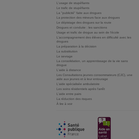
L'usage de stupéfiants
Le trafic de stupéfiants
La "publicité" faite aux drogues
La protection des mineurs face aux drogues
Le dépistage des drogues sur la route
Drogues et conduite : les sanctions
Usage et trafic de drogue au sein de l'école
L'accompagnement des élèves en difficulté avec les
drogues
La préparation à la décision
La substitution
Le sevrage
La consolidation, un apprentissage de la vie sans
drogue
L'aide à distance
Les Consultations jeunes consommateurs (CJC), une
aide aux jeunes et à leur entourage
L'aide spécialisée ambulatoire
Les soins résidentiels après l'arrêt
L'aide entre pairs
La réduction des risques
À lire à voir