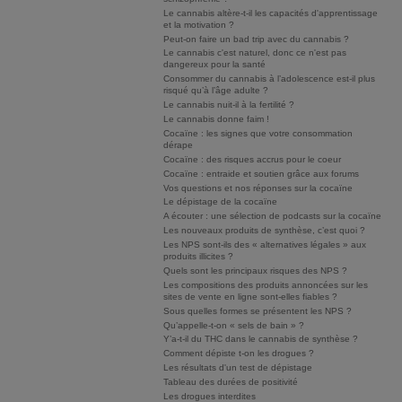
Le cannabis altère-t-il les capacités d'apprentissage
et la motivation ?
Peut-on faire un bad trip avec du cannabis ?
Le cannabis c'est naturel, donc ce n'est pas
dangereux pour la santé
Consommer du cannabis à l’adolescence est-il plus
risqué qu’à l’âge adulte ?
Le cannabis nuit-il à la fertilité ?
Le cannabis donne faim !
Cocaïne : les signes que votre consommation
dérape
Cocaïne : des risques accrus pour le coeur
Cocaïne : entraide et soutien grâce aux forums
Vos questions et nos réponses sur la cocaïne
Le dépistage de la cocaïne
A écouter : une sélection de podcasts sur la cocaïne
Les nouveaux produits de synthèse, c’est quoi ?
Les NPS sont-ils des « alternatives légales » aux
produits illicites ?
Quels sont les principaux risques des NPS ?
Les compositions des produits annoncées sur les
sites de vente en ligne sont-elles fiables ?
Sous quelles formes se présentent les NPS ?
Qu’appelle-t-on « sels de bain » ?
Y’a-t-il du THC dans le cannabis de synthèse ?
Comment dépiste t-on les drogues ?
Les résultats d'un test de dépistage
Tableau des durées de positivité
Les drogues interdites