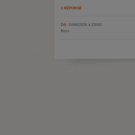
1 RÉPONSE
Dd
- 24/06/2026 à 23h42
Bons