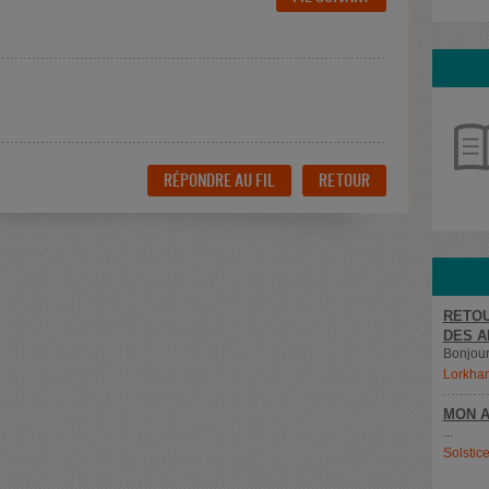
RÉPONDRE AU FIL
RETOUR
RETOU
DES A
Bonjour,
Lorkha
MON A
...
Solstic