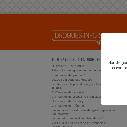
TOUT SAVOIR SUR LES DROGUES
Sur drogue
Qu'est-ce qu'une drogue ?
nos campa
Existe t-il un usage de drogue sans risque ?
Pourquoi se drogue t-on ?
Usage de drogue et grossesse
Le chemsex : la prise de drogues lors de rapports
sexuels
Chiffres clés du cannabis
Chiffres clés de la cocaïne et du crack/free base
Chiffres clés de l'ecstasy
Chiffres clés de l'héroïne
Fumer un joint, c’est moins dangereux que fumer
une cigarette ?
Le cannabis permet-il de mieux dormir ?
Y a t-il un lien entre usage de cannabis et
schizophrénie ?