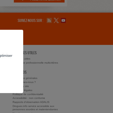
SUIVEZ-NOUS SUR :
ADRESSES UTILES
ptimiser
ts ?
Adresses utiles
Recherche professionnelle multicritères
À PROPOS
Conditions générales
Qui sommes-nous ?
Charte du site
Mentions légales
Politique de confidentialité
Accessibilité : non conforme
Rapports d'observation ADALIS
Drogues info service accessible aux
personnes sourdes et malentendantes