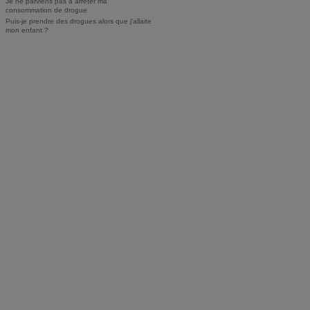
Je ne parviens pas à arrêter ma
consommation de drogue
Puis-je prendre des drogues alors que j'allaite
mon enfant ?