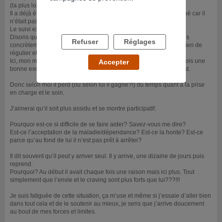
(la plus longue a été 5-6 mois) et des rechutes.
Il a déjà été hospitalisé et suivi mais l’hospitalisation n’a rien donné car il
n’était pas demandeur à l’époque.
Le suivi externe ne prend pas vraiment.
Disons qu’il y a toujours une bonne excuse de ne pas agencer très
Refuser
Réglages
concrètement le suivi. J’entends par là qu’il a quelques rdv mais rien de
régulier et rien sur le long terme.
Ici, mon mari avait un projet de prise en charge mais encore une fois une
Accepter
bonne excuse de ne pas le concrétiser à 100% et remis à plus tard.
Donc selon moi il perd (ou selon lui il gagne?!) du temps quant à la prise
en charge et le soin.
J’aimerai qu’il soit plus assidu et se montre participatif.
Pourquoi est-ce si difficile de se faire aider? Savez-vous me dire?
Est-ce l’acceptation de la maladie/dépendance? Est-ce la honte? Est-ce
parce qu’au fond de lui il n’est pas prêt à arrêter?
Il dit souvent qu’il peut y arriver seul. Il y arrive, une dizaine de jours puis
reprend.
Pourquoi? Au début il avait chaque fois une raison mais ici plus. Tout
simplement que l’envie et le craving sont plus forts que lui???!!!
Je suis fatiguée de cette situation, ça m’use et même si j’essaie d’aller bien
dans tout cela et de le soutenir au mieux, je sens que j’arrive doucement
au bout de mes forces et limites.