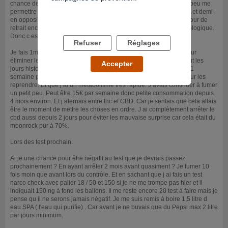
chance de ma vie et je l ai saisit. Maintenant quel est prospère je peu me
permettre de faire tout ça. Je vais repasser au tribunal d ici 1 mois et demi
en opposition au jugement pour gagner du temps. Il me reste 15 jour de
retrait encore à faire. Puis attendre pour les test médical et psychologique.
Donc c est a dire environ 2 mois avant de passer les tests.
Refuser
Réglages
Je fais 1m80 pour 60 kg. En 1 semaine je viens de perdre 4 kg pour
éliminer les résidu, je vais maintenant prendre du mass gainer tout les
Accepter
jours histoire de reprendre 5 kg jusque là date car cela me prend 1
semaine pour perdre 4 kg mais cela me prend presque 2 mois pour les
reprendre. Et que j ai un métabolisme très rapide. J avais continuer à fumer
un petit peu. Peut être 15€ par semaine donc petite consommation depuis
4 mois environ. Et j aternais entre thc et CBD. Car je sentais que cela allais
être le moment de mettre les choses en ordre. J ai complètement arrêter le
cbd aussi depuis 2 jours pour éviter les mauvaise surprise car cela était du
moonrock pur à 70%.
Lors des test prochain.
Ai je une chance pour être négatif au test que je devrais passez
prochainement ? En ayant arrêter 2 mois avant quasiment ? Je fumer 10
fois moin que avant lors du contrôle. Et en sachant que j ai fais un test
narco check avec palier 18 / 50 et 150 si je ne me trompe pas hier et il
indiquait 150 ng à fond les ballons. Il me reste encore 20 test à faire mais je
pense qu il ne serons jamais négatif. Je me suis remis à boire 1,5 litre d
eau SPA ( l'eau qui purifie) . Car avant je ne buvais que du Pepsi max 2 litre
par jours minimum.