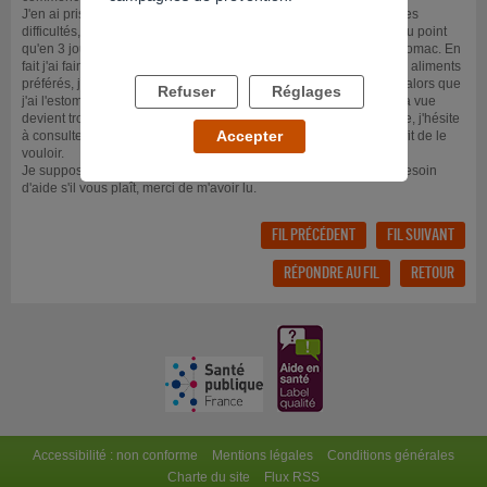
J'en ai pris conscience et j'ai tout arrêter depuis 3 jours sans réelles
difficultés, mon problème n'est pas là : je n'ai plus aucun appétit au point
qu'en 3 jours je dois avoir un steack haché et trois frites dans l'estomac. En
fait j'ai faim mais je n'ai envie de rien, tout me dégoûte même mes aliments
préférés, je me force mais rien à faire. Du coup j'en viens à vomir alors que
Refuser
Réglages
j'ai l'estomac vide, je suis faible, j'ai de violents maux de tête et ma vue
devient trouble par moment. Je ne comprends pas ce qu'il m'arrive, j'hésite
Accepter
à consulter de peur de m'entendre dire que ça va passer, qu'il suffit de le
vouloir.
Je suppose qu'il y a des dépendances bien plus grave mais j'ai besoin
d'aide s'il vous plaît, merci de m'avoir lu.
FIL PRÉCÉDENT
FIL SUIVANT
RÉPONDRE AU FIL
RETOUR
Accessibilité : non conforme
Mentions légales
Conditions générales
Charte du site
Flux RSS