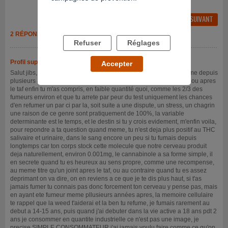
FIL PRÉCÉDENT
FIL SUIVANT
2 RÉPONSES
Refuser
Réglages
Profil supprimé
- 10/08/2018 à 23h11
Accepter
Salut jibs, je tiens à te donner un réel conseil, tout d'abord si tu fume depuis
plusieurs années quotidiennement meme si c'est avant de dormir ou apres
le taf enfin tu m'as compris, en faible quantité quoi, comme les 2/3 des
fumeurs environ et que tu arrete par peur du test uniquement les chances
d'en refumer un par ci par la, soit suite a une dispute, un stress, un chagrin
une raison de ce genre sont pratiquement de 100%, la variable
determinante est le temps, et le destin si tu y crois evidement, m'enfin voila,
pour repondre a ta question quand meme, tu n'est deja plus positif au THC
salivaire et urinaire, dans le sang encore un peu si tu fumais depuis
longtemps car ton corps stock cette molecule que notre cerveau produit
deja naturellement, environ 0.001mg, le cannabinole a sa forme simple, il
en secrete quand tu es heureux au sens propre, comme une recompense,
au meme titre qu'un joint apres le taf, ou au contraire quand tu es assez
deprimant on va dire, on en reviens a ce que je te dis plus haut, si t'as
jamais fumer tu connais pas donc forcement ton cerveau y pense pas, mais
en ayant ete fumeur meme pllusieurs années apres, la memoire cellulaire
te rappel que la weed t'aiderai et la ben tu refume, je fumais rarement au
debut a 14-15 ans, puis quand j'ai debuter dans la vie active a 18 ans pdt 2
ans je consommer en quantite industrielle ce n'est pas une image, je
precise SIMPLE CONSOMMATEUR j'ai jamais voulu faire comme ce qu'on