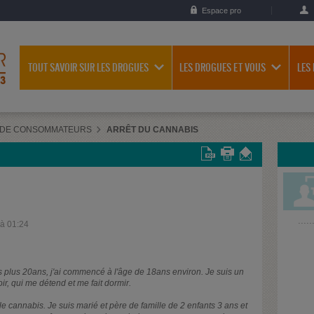
Espace pro
TOUT SAVOIR SUR LES DROGUES
LES DROGUES ET VOUS
LES
 DE CONSOMMATEURS
ARRÊT DU CANNABIS
 à 01:24
plus 20ans, j'ai commencé à l'âge de 18ans environ. Je suis un
ir, qui me détend et me fait dormir.
t le cannabis. Je suis marié et père de famille de 2 enfants 3 ans et