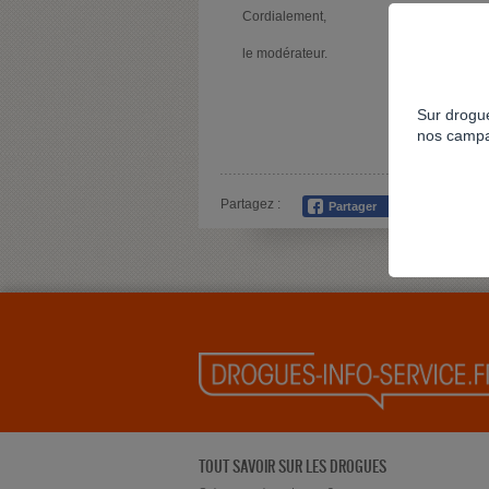
Cordialement,
le modérateur.
Sur drogue
nos campa
Partagez :
TOUT SAVOIR SUR LES DROGUES