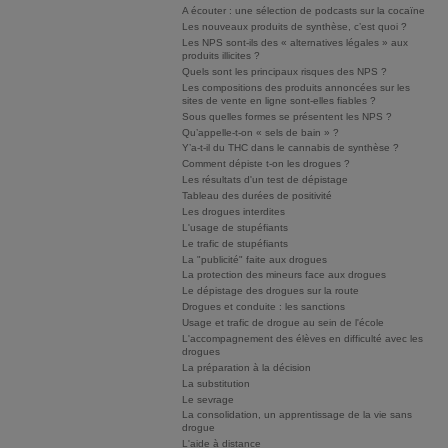
A écouter : une sélection de podcasts sur la cocaïne
Les nouveaux produits de synthèse, c’est quoi ?
Les NPS sont-ils des « alternatives légales » aux
produits illicites ?
Quels sont les principaux risques des NPS ?
Les compositions des produits annoncées sur les
sites de vente en ligne sont-elles fiables ?
Sous quelles formes se présentent les NPS ?
Qu’appelle-t-on « sels de bain » ?
Y’a-t-il du THC dans le cannabis de synthèse ?
Comment dépiste t-on les drogues ?
Les résultats d'un test de dépistage
Tableau des durées de positivité
Les drogues interdites
L'usage de stupéfiants
Le trafic de stupéfiants
La "publicité" faite aux drogues
La protection des mineurs face aux drogues
Le dépistage des drogues sur la route
Drogues et conduite : les sanctions
Usage et trafic de drogue au sein de l'école
L'accompagnement des élèves en difficulté avec les
drogues
La préparation à la décision
La substitution
Le sevrage
La consolidation, un apprentissage de la vie sans
drogue
L'aide à distance