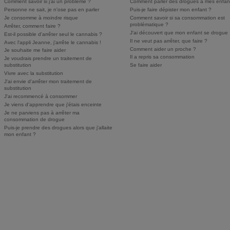
Comment savoir si j'ai un problème ?
Comment parler des drogues à mes enfan
Personne ne sait, je n'ose pas en parler
Puis-je faire dépister mon enfant ?
Je consomme à moindre risque
Comment savoir si sa consommation est
problématique ?
Arrêter, comment faire ?
J'ai découvert que mon enfant se drogue
Est-il possible d'arrêter seul le cannabis ?
Il ne veut pas arrêter, que faire ?
Avec l'appli Jeanne, j'arrête le cannabis !
Comment aider un proche ?
Je souhaite me faire aider
Il a repris sa consommation
Je voudrais prendre un traitement de
substitution
Se faire aider
Vivre avec la substitution
J'ai envie d'arrêter mon traitement de
substitution
J'ai recommencé à consommer
Je viens d'apprendre que j'étais enceinte
Je ne parviens pas à arrêter ma
consommation de drogue
Puis-je prendre des drogues alors que j'allaite
mon enfant ?