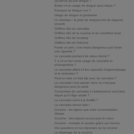
Qu'est-ce qu'une drogue ?
Existe t-il un usage de drogue sans risque ?
Pourquoi se drogue t-on ?
Usage de drogue et grossesse
Le chemsex : la prise de drogues lors de rapports
sexuels
Chiffres clés du cannabis
Chiffres clés de la cocaïne et du crack/free base
Chiffres clés de l'ecstasy
Chiffres clés de l'héroïne
Fumer un joint, c’est moins dangereux que fumer
une cigarette ?
Le cannabis permet-il de mieux dormir ?
Y a t-il un lien entre usage de cannabis et
schizophrénie ?
Le cannabis altère-t-il les capacités d'apprentissage
et la motivation ?
Peut-on faire un bad trip avec du cannabis ?
Le cannabis c'est naturel, donc ce n'est pas
dangereux pour la santé
Consommer du cannabis à l’adolescence est-il plus
risqué qu’à l’âge adulte ?
Le cannabis nuit-il à la fertilité ?
Le cannabis donne faim !
Cocaïne : les signes que votre consommation
dérape
Cocaïne : des risques accrus pour le coeur
Cocaïne : entraide et soutien grâce aux forums
Vos questions et nos réponses sur la cocaïne
Le dépistage de la cocaïne