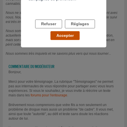
cannabis.
Nous ne savons plus quoi faire, il ne nous écoute pas... il est violent avec
nous. Nous sommes déjà allés à des consultations avec lui, mais le suivi
est très irrégulier.
Refuser
Réglages
Nous sommes complètement démunis face à ce problème. Il est
Accepter
actuellement en apprentissage, c'est sa dernière chance de formation,
mais son comportement instable, à cause de sa consommation, met en
péril cette formation...
Nous sommes très inquiets et ne savons plus vers qui nous tourner...
COMMENTAIRE DU MODÉRATEUR
Bonjour,
Merci pour votre témoignage. La rubrique "Témoignages" ne permet
pas aux internautes de vous répondre pour partager avec vous leurs
expériences. Si vous le souhaitez, je vous invite à réécrire un texte
mais dans les
forums pour l'entourage
.
Brièvement nous comprenons que votre fils a non seulement un
problème de drogue mais aussi un problème "de cadre". Il vous met,
ainsi que toute "autorité", au défi et teste sans doute les réactions
autour de lui.