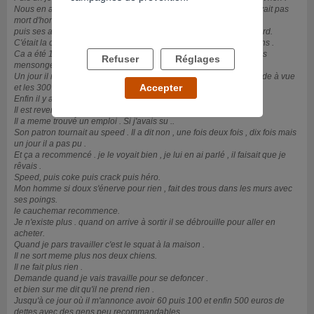
Nous en avons parlé, il a dit que ce n'était qu'un pétard qu'il n'y avait pas
mort d'homme .
puis ses amis sont venus à la maison , ça n'a plus était qu'un pétard.
C'était la coke . C'était 800 euros par mois. Il n'avait pas les moyens .
Ca a été 1400 euros d découvert , le crédit à la consommation , les
Refuser
Réglages
mensonges .
Un jour il n'est pas rentré . Il s'est fait attraper avec . Il y'a eu la garde à vue
Accepter
et les 300 euros d'amende .
Enfin il y a eu la cure . loin très loin . Trop loin . 2 mois .
Il est revenu , j'ai retrouvé mon homme et les restos.
Il a meme trouvé un emploi . Si j'avais su ..
Son patron tournait au speed . Il a dit non , une fois deux fois , dix fois mais
un jour il a pas pu .
Et ça a recommencé . je le voyait bien , je lui en ai parlé , il faisait que je
rêvais .
Speed, puis coke puis crack puis héro.
Mon homme si doux s'énerve pour rien , fait des trous dans les murs avec
ses poings.
le cauchemar recommence.
Je n'existe plus . quand on arrive à sortir il se débrouille pour aller en
acheter.
Quand je pars travailler c'est le squat à la maison .
Il ne sort meme plus nos deux chiens.
Il ne fait plus rien .
Demande quand je vais travaille pour se defoncer .
et bien sur me dit qu'il ne prend rien .
Jusqu'à ce jour où il m'annonce avoir 60 puis 100 et enfin 500 euros de
dettes avec des gens peu recommandables.