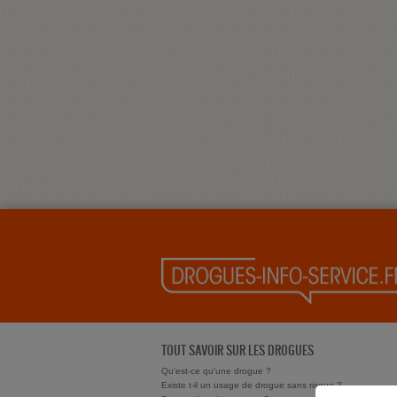
TOUT SAVOIR SUR LES DROGUES
Qu'est-ce qu'une drogue ?
Existe t-il un usage de drogue sans risque ?