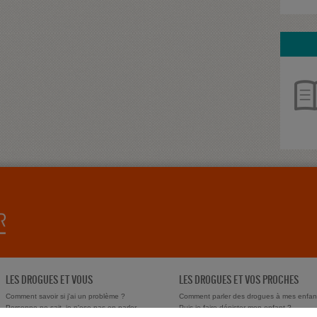
LES DROGUES ET VOUS
LES DROGUES ET VOS PROCHES
Comment savoir si j'ai un problème ?
Comment parler des drogues à mes enfan
Personne ne sait, je n'ose pas en parler
Puis-je faire dépister mon enfant ?