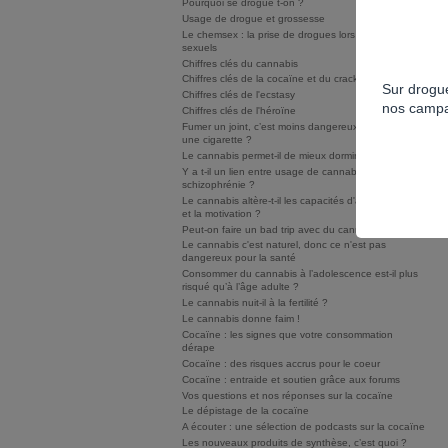
Pourquoi se drogue t-on ?
Usage de drogue et grossesse
Le chemsex : la prise de drogues lors de rapports
sexuels
Chiffres clés du cannabis
Chiffres clés de la cocaïne et du crack/free base
Sur drogue
Chiffres clés de l'ecstasy
nos campa
Chiffres clés de l'héroïne
Fumer un joint, c’est moins dangereux que fumer
une cigarette ?
Le cannabis permet-il de mieux dormir ?
Y a t-il un lien entre usage de cannabis et
schizophrénie ?
Le cannabis altère-t-il les capacités d'apprentissage
et la motivation ?
Peut-on faire un bad trip avec du cannabis ?
Le cannabis c'est naturel, donc ce n'est pas
dangereux pour la santé
Consommer du cannabis à l’adolescence est-il plus
risqué qu’à l’âge adulte ?
Le cannabis nuit-il à la fertilité ?
Le cannabis donne faim !
Cocaïne : les signes que votre consommation
dérape
Cocaïne : des risques accrus pour le coeur
Cocaïne : entraide et soutien grâce aux forums
Vos questions et nos réponses sur la cocaïne
Le dépistage de la cocaïne
A écouter : une sélection de podcasts sur la cocaïne
Les nouveaux produits de synthèse, c’est quoi ?