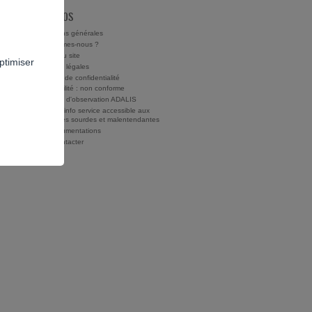
À PROPOS
Conditions générales
Qui sommes-nous ?
Charte du site
ptimiser
Mentions légales
Politique de confidentialité
Accessibilité : non conforme
Rapports d'observation ADALIS
Drogues info service accessible aux
personnes sourdes et malentendantes
Nos documentations
Nous contacter