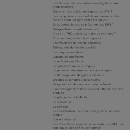
Les NPS sont-ils des « alternatives légales » aux
produits illicites ?
Quels sont les principaux risques des NPS ?
Les compositions des produits annoncées sur les
sites de vente en ligne sont-elles fiables ?
Sous quelles formes se présentent les NPS ?
Qu’appelle-t-on « sels de bain » ?
Y’a-t-il du THC dans le cannabis de synthèse ?
Comment dépiste t-on les drogues ?
Les résultats d'un test de dépistage
Tableau des durées de positivité
Les drogues interdites
L'usage de stupéfiants
Le trafic de stupéfiants
La "publicité" faite aux drogues
La protection des mineurs face aux drogues
Le dépistage des drogues sur la route
Drogues et conduite : les sanctions
Usage et trafic de drogue au sein de l'école
L'accompagnement des élèves en difficulté avec les
drogues
La préparation à la décision
La substitution
Le sevrage
La consolidation, un apprentissage de la vie sans
drogue
L'aide à distance
Les Consultations jeunes consommateurs (CJC), une
aide aux jeunes et à leur entourage